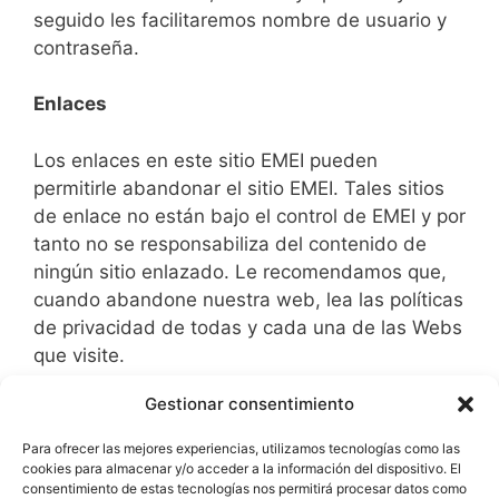
seguido les facilitaremos nombre de usuario y
contraseña.
Enlaces
Los enlaces en este sitio EMEI pueden
permitirle abandonar el sitio EMEI. Tales sitios
de enlace no están bajo el control de EMEI y por
tanto no se responsabiliza del contenido de
ningún sitio enlazado. Le recomendamos que,
cuando abandone nuestra web, lea las políticas
de privacidad de todas y cada una de las Webs
que visite.
Gestionar consentimiento
Mantenimiento de la Política de Privacidad
Para ofrecer las mejores experiencias, utilizamos tecnologías como las
EMEI se reserva el derecho a modificar esta
cookies para almacenar y/o acceder a la información del dispositivo. El
consentimiento de estas tecnologías nos permitirá procesar datos como
descarga de responsabilidad sin previo aviso.