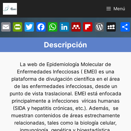
Saltar
Menú
al
contenido
E
Pr
T
F
W
Li
M
Fl
W
M
m
in
w
a
h
n
e
ip
or
y
ai
tF
itt
c
at
k
n
b
d
S
Descripción
l
ri
er
e
s
e
d
o
Pr
p
e
b
A
dI
el
ar
e
a
La web de Epidemiología Molecular de
n
o
p
n
e
d
s
c
Enfermedades Infecciosas ( EMEI) es una
plataforma de divulgación científica en el área
dl
o
p
y
s
e
de las enfermedades infecciosas, desde un
y
k
punto de vista traslacional. EMEI está enfocada
principalmente a infecciones víricas humanas
(SIDA y hepatitis crónicas, etc.). Además, se
muestran contenidos de áreas estrechamente
relacionadas, tales como la biología celular,
inmunología, genética y bioestadística.