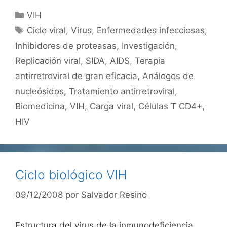
Categorías
VIH
Etiquetas
Ciclo viral
,
Virus
,
Enfermedades infecciosas
,
Inhibidores de proteasas
,
Investigación
,
Replicación viral
,
SIDA
,
AIDS
,
Terapia
antirretroviral de gran eficacia
,
Análogos de
nucleósidos
,
Tratamiento antirretroviral
,
Biomedicina
,
VIH
,
Carga viral
,
Células T CD4+
,
HIV
Ciclo biológico VIH
09/12/2008
por
Salvador Resino
Estructura del virus de la inmunodeficiencia