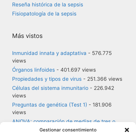
Reseña histórica de la sepsis
Fisiopatología de la sepsis
Más vistos
Inmunidad innata y adaptativa
- 576.775
views
Órganos linfoides
- 401.697 views
Propiedades y tipos de virus
- 251.366 views
Células del sistema inmunitario
- 226.942
views
Preguntas de genética (Test 1)
- 181.906
views
ANOVA: comparación de medias de tres o
más grupos
- 180.857 views
Gestionar consentimiento