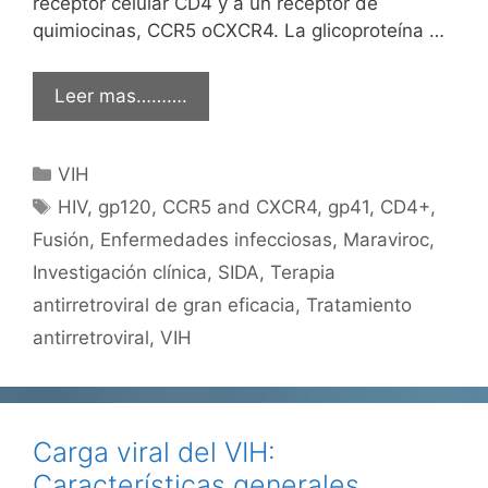
receptor celular CD4 y a un receptor de
quimiocinas, CCR5 oCXCR4. La glicoproteína …
Leer mas……….
Categorías
VIH
Etiquetas
HIV
,
gp120
,
CCR5 and CXCR4
,
gp41
,
CD4+
,
Fusión
,
Enfermedades infecciosas
,
Maraviroc
,
Investigación clínica
,
SIDA
,
Terapia
antirretroviral de gran eficacia
,
Tratamiento
antirretroviral
,
VIH
Carga viral del VIH:
Características generales