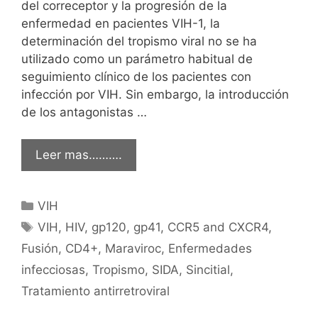
del correceptor y la progresión de la
enfermedad en pacientes VIH-1, la
determinación del tropismo viral no se ha
utilizado como un parámetro habitual de
seguimiento clínico de los pacientes con
infección por VIH. Sin embargo, la introducción
de los antagonistas …
Leer mas……….
Categorías
VIH
Etiquetas
VIH
,
HIV
,
gp120
,
gp41
,
CCR5 and CXCR4
,
Fusión
,
CD4+
,
Maraviroc
,
Enfermedades
infecciosas
,
Tropismo
,
SIDA
,
Sincitial
,
Tratamiento antirretroviral