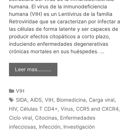
humana. El virus de la inmunodeficiencia
humana (VIH) es un Lentivirus de la familia
Retroviridae que se caracterizan por infectar a
las células de forma latente y ser capaces de
producir efectos citopáticos a corto plazo,
induciendo enfermedades degenerativas
crónicas mortales en sus huéspedes. …
Leer mas……….
Categorías
VIH
Etiquetas
SIDA
,
AIDS
,
VIH
,
Biomedicina
,
Carga viral
,
HIV
,
Células T CD4+
,
Virus
,
CCR5 and CXCR4
,
Ciclo viral
,
Citocinas
,
Enfermedades
infecciosas
,
Infección
,
Investigación