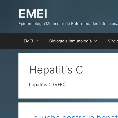
Saltar
EMEI
al
contenido
Epidemiología Molecular de Enfermedades Infeccios
EMEI
Biología e inmunología
Virol
Hepatitis C
hepatitis C (VHC)
La lucha contra la hepat