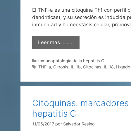
El TNF-a es una citoquina Th1 con perfil p
dendríticas), y su secreción es inducida 
inmunidad y homeostasis celular, promo
Leer mas……….
Categorías
Inmunopatología de la hepatitis C
Etiquetas
TNF-a
,
Cirrosis
,
IL-1b
,
Citocinas
,
IL-18
,
Hígado
Citoquinas: marcadores 
hepatitis C
11/05/2017
por
Salvador Resino