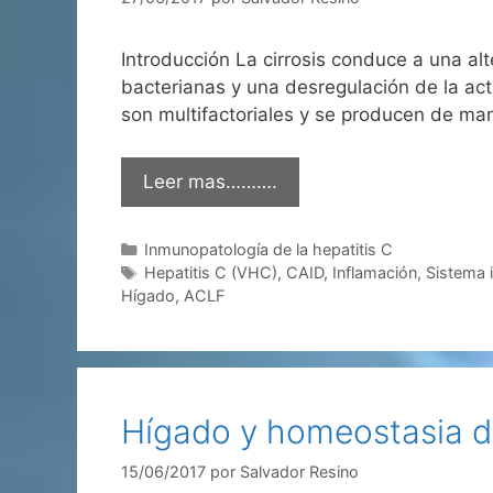
Introducción La cirrosis conduce a una al
bacterianas y una desregulación de la acti
son multifactoriales y se producen de ma
Leer mas……….
Categorías
Inmunopatología de la hepatitis C
Etiquetas
Hepatitis C (VHC)
,
CAID
,
Inflamación
,
Sistema 
Hígado
,
ACLF
Hígado y homeostasia de
15/06/2017
por
Salvador Resino