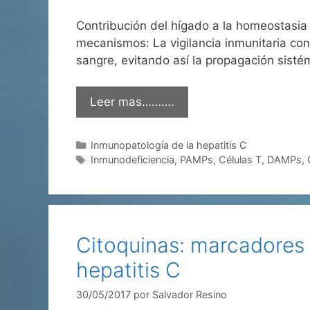
Contribución del hígado a la homeostasia
mecanismos: La vigilancia inmunitaria con
sangre, evitando así la propagación sisté
Leer mas……….
Categorías
Inmunopatología de la hepatitis C
Etiquetas
Inmunodeficiencia
,
PAMPs
,
Células T
,
DAMPs
,
Citoquinas: marcadores 
hepatitis C
30/05/2017
por
Salvador Resino