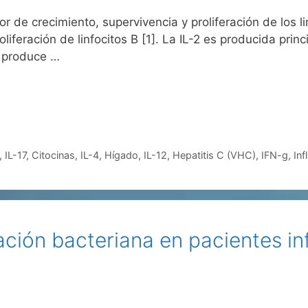
r de crecimiento, supervivencia y proliferación de los li
oliferación de linfocitos B [1]. La IL-2 es producida pri
e produce …
,
IL-17
,
Citocinas
,
IL-4
,
Hígado
,
IL-12
,
Hepatitis C (VHC)
,
IFN-g
,
In
ción bacteriana en pacientes in