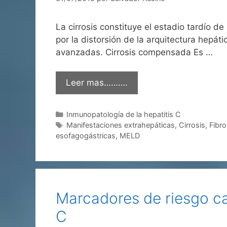
La cirrosis constituye el estadio tardío d
por la distorsión de la arquitectura hepát
avanzadas. Cirrosis compensada Es …
Leer mas……….
Categorías
Inmunopatología de la hepatitis C
Etiquetas
Manifestaciones extrahepáticas
,
Cirrosis
,
Fibro
esofagogástricas
,
MELD
Marcadores de riesgo ca
C