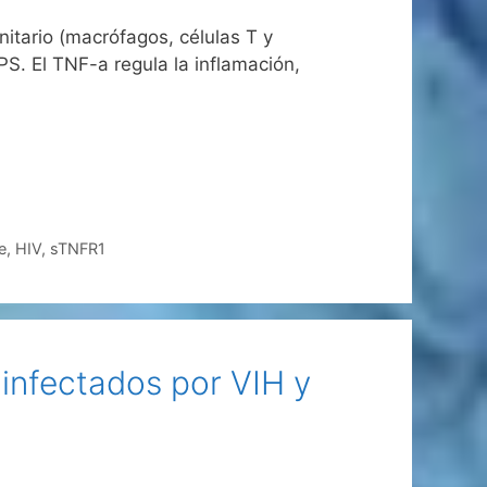
nitario (macrófagos, células T y
S. El TNF-a regula la inflamación,
e
,
HIV
,
sTNFR1
infectados por VIH y