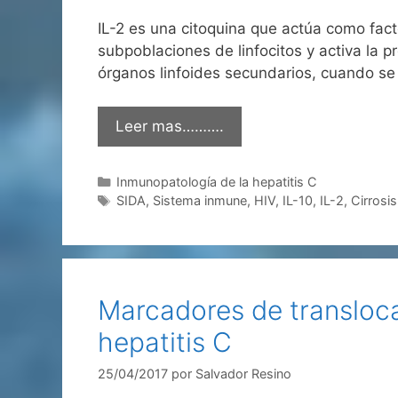
IL-2 es una citoquina que actúa como facto
subpoblaciones de linfocitos y activa la pr
órganos linfoides secundarios, cuando s
Leer mas……….
Categorías
Inmunopatología de la hepatitis C
Etiquetas
SIDA
,
Sistema inmune
,
HIV
,
IL-10
,
IL-2
,
Cirrosis
Marcadores de transloca
hepatitis C
25/04/2017
por
Salvador Resino