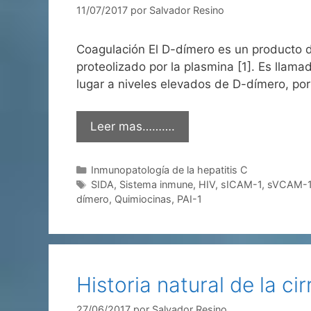
11/07/2017
por
Salvador Resino
Coagulación El D-dímero es un producto d
proteolizado por la plasmina [1]. Es lla
lugar a niveles elevados de D-dímero, por
Leer mas……….
Categorías
Inmunopatología de la hepatitis C
Etiquetas
SIDA
,
Sistema inmune
,
HIV
,
sICAM-1
,
sVCAM-
dímero
,
Quimiocinas
,
PAI-1
Historia natural de la cir
27/06/2017
por
Salvador Resino