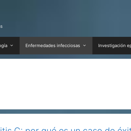
as
ogía
Enfermedades infecciosas
Investigación e
itis C: por qué es un caso de éxi