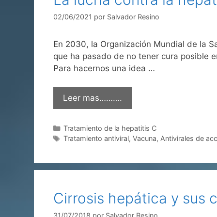
02/06/2021
por
Salvador Resino
En 2030, la Organización Mundial de la Sa
que ha pasado de no tener cura posible e
Para hacernos una idea …
Leer mas……….
Categorías
Tratamiento de la hepatitis C
Etiquetas
Tratamiento antiviral
,
Vacuna
,
Antivirales de acc
Cirrosis hepática y sus
31/07/2018
por
Salvador Resino