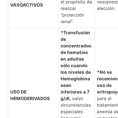
el propósito de
vasopreso
VASOACTIVOS
realizar
elección.
“protección
renal”.
*Transfusión
de
concentrados
de hematíes
en adultos
sólo cuando
los niveles de
*No se
Hemoglobina
recomien
sean
uso de
USO DE
inferiores a 7
eritropoy
HEMODERIVADOS
g/dl,
salvo
para el
circunstancias
tratamien
especiales
anemia d