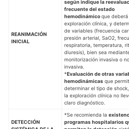
según indique la reevalua
frecuente del estado
hemodinámico
que deberá 
exploración clínica, y deter
de variables (frecuencia car
REANIMACIÓN
presión arterial, SaO2, frec
INICIAL
respiratoria, temperatura, r
diuresis), bien sea mediant
monitorización invasiva o n
invasiva.
*
Evaluación de otras varia
hemodinámicas
que permi
determinar el tipo de shock
la exploración clínica no lle
claro diagnóstico.
*Se recomienda la
existenc
DETECCIÓN
programas hospitalarios q