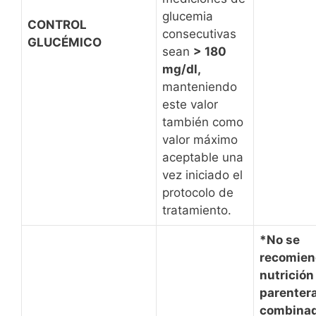
glucemia
CONTROL
consecutivas
GLUCÉMICO
sean
> 180
mg/dl,
manteniendo
este valor
también como
valor máximo
aceptable una
vez iniciado el
protocolo de
tratamiento.
*No se
recomien
nutrición
parentera
combinad