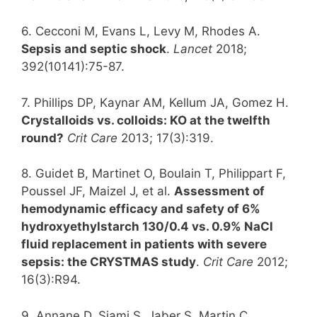
6. Cecconi M, Evans L, Levy M, Rhodes A.
Sepsis and septic shock
.
Lancet
2018;
392(10141):75-87.
7. Phillips DP, Kaynar AM, Kellum JA, Gomez H.
Crystalloids vs. colloids: KO at the twelfth
round?
Crit Care
2013; 17(3):319.
8. Guidet B, Martinet O, Boulain T, Philippart F,
Poussel JF, Maizel J, et al.
Assessment of
hemodynamic efficacy and safety of 6%
hydroxyethylstarch 130/0.4 vs. 0.9% NaCl
fluid replacement in patients with severe
sepsis: the CRYSTMAS study
.
Crit Care
2012;
16(3):R94.
9. Annane D, Siami S, Jaber S, Martin C,