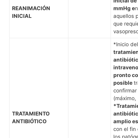
inicial de
REANIMACIÓN
mmHg e
n
INICIAL
aquellos 
que requi
vasopreso
*Inicio del
tratamie
antibióti
intraveno
pronto c
posible
t
confirmar 
(máximo, 
*Tratami
TRATAMIENTO
antibióti
ANTIBIÓTICO
amplio e
con el fin
los patóg