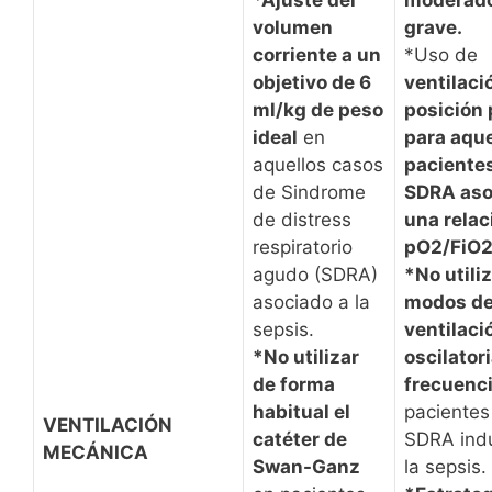
*Ajuste del
moderado
volumen
grave.
corriente a un
*Uso de
objetivo de 6
ventilaci
ml/kg de peso
posición
ideal
en
para aque
aquellos casos
paciente
de Sindrome
SDRA aso
de distress
una relac
respiratorio
pO2/FiO2
agudo (SDRA)
*No utili
asociado a la
modos d
sepsis.
ventilaci
*No utilizar
oscilatori
de forma
frecuenc
habitual el
pacientes
VENTILACIÓN
catéter de
SDRA indu
MECÁNICA
Swan-Ganz
la sepsis.