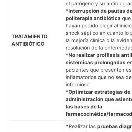
el patógeno y su antibiogra
*
Interrupción de pautas d
politerapia antibiótica
que
hayan podido elegir al inici
shock séptico en cuanto lo 
TRATAMIENTO
la mejoría clínica o la evide
ANTIBIÓTICO
resolución de la enfermeda
*
No realizar profilaxis anti
sistémicas prolongadas
e
pacientes que presenten e
inflamatorios que no sea de
infeccioso.
*
Optimizar estrategias de
administración que asient
las bases de la
farmacocinética/farmacod
*
Realizar las
pruebas diag