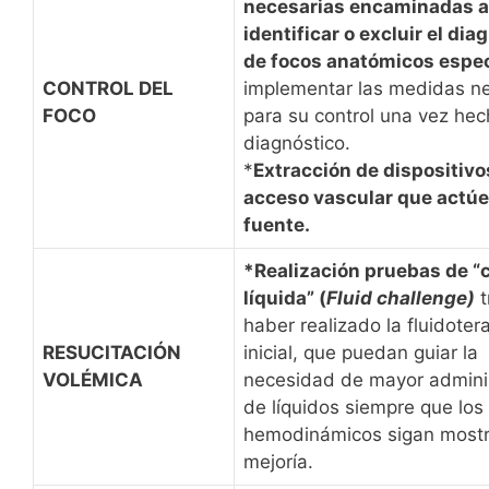
necesarias encaminadas a
identificar o excluir el dia
de focos anatómicos espec
CONTROL DEL
implementar las medidas n
FOCO
para su control una vez hec
diagnóstico.
*
Extracción de dispositivo
acceso vascular que actú
fuente.
*Realización pruebas de “
líquida” (
Fluid challenge)
t
haber realizado la fluidoter
RESUCITACIÓN
inicial, que puedan guiar la
VOLÉMICA
necesidad de mayor admini
de líquidos siempre que los
hemodinámicos sigan most
mejoría.