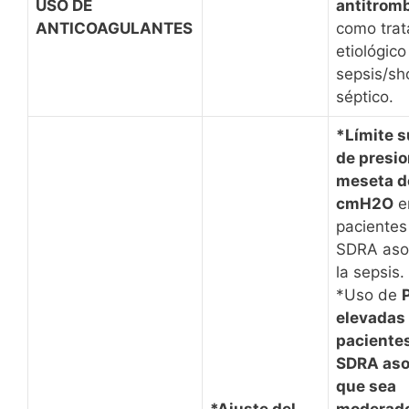
USO DE
antitrom
ANTICOAGULANTES
como trat
etiológico
sepsis/sh
séptico.
*Límite s
de presi
meseta d
cmH2O
e
pacientes
SDRA aso
la sepsis.
*Uso de
elevadas
paciente
SDRA aso
que sea