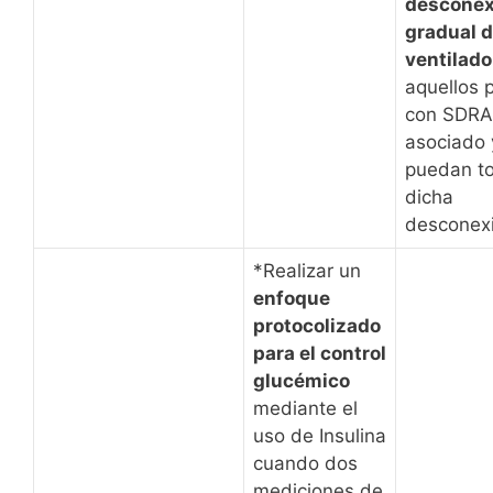
desconex
gradual d
ventilado
aquellos 
con SDRA
asociado 
puedan to
dicha
desconex
*Realizar un
enfoque
protocolizado
para el control
glucémico
mediante el
uso de Insulina
cuando dos
mediciones de