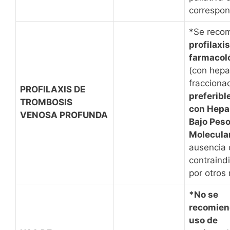
correspon
*Se recom
profilaxis
farmacol
(con hepa
fracciona
PROFILAXIS DE
preferib
TROMBOSIS
con Hepa
VENOSA PROFUNDA
Bajo Pes
Molecula
ausencia
contraind
por otros
*No se
recomien
uso de