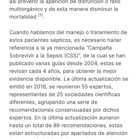
dl
o
p
y
s
así prevenir la aparición de disfunción o fallo
c
tir
multiorgánico y de esta manera disminuir la
y
k
e
[1]
mortalidad
.
Cuando hablamos del manejo o tratamiento de
estos pacientes sépticos, es necesario hacer
referencia a la ya mencionada “Campaña
Sobrevivir a la Sepsis (CSS)”, de la cual se han
publicado varias guías desde 2004, estas se
revisan cada 4 años, para obtener la mejor
evidencia disponible. La última actualización se
emitió en 2016, se reunieron 55 expertos,
representantes de 25 sociedades científicas
diferentes, agrupando una serie de
recomendaciones consensuadas por dichos
expertos. En la última actualización aunaron
hasta un total de 89 recomendaciones, estas
están estructuradas por apartados de atención