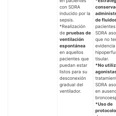
en pacientes
*Estrateg
con SDRA
conserva
inducido por la
administ
sepsis.
de fluido
*Realización
pacientes
de
pruebas de
SDRA aso
ventilación
que no t
espontánea
evidencia
en aquellos
hipoperfu
pacientes que
tisular.
puedan estar
*No utili
listos para su
agonista
desconexión
tratamien
gradual del
SDRA aso
ventilador.
en ausenc
broncoes
*Uso de
protocolo