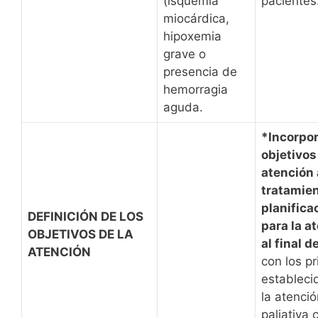
(isquemia
pacientes
miocárdica,
hipoxemia
grave o
presencia de
hemorragia
aguda.
*Incorpo
objetivos
atención 
tratamien
planifica
DEFINICIÓN DE LOS
para la a
OBJETIVOS DE LA
al final d
ATENCIÓN
con los pr
estableci
la atenció
paliativa