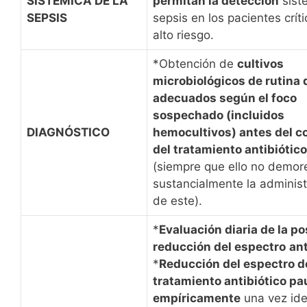
SISTÉMICA DE LA
permitan la detección
sist
SEPSIS
sepsis en los pacientes crít
alto riesgo.
*Obtención de
cultivos
microbiológicos de rutina
adecuados según el foco
sospechado (incluidos
DIAGNÓSTICO
hemocultivos) antes del 
del tratamiento antibiótico
(siempre que ello no demor
sustancialmente la administ
de este).
*
Evaluación diaria de la po
reducción del espectro
ant
*
Reducción del espectro d
tratamiento antibiótico p
empíricamente
una vez ide