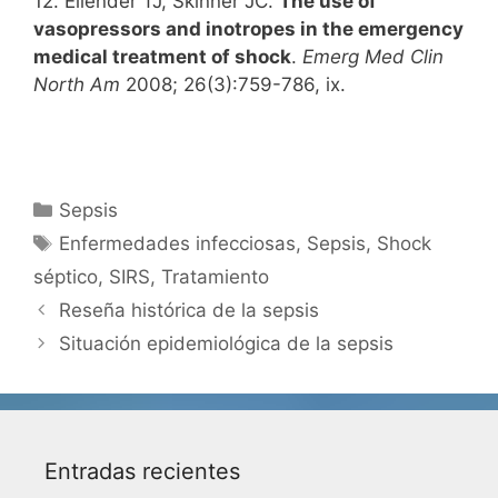
12. Ellender TJ, Skinner JC.
The use of
vasopressors and inotropes in the emergency
medical treatment of shock
.
Emerg Med Clin
North Am
2008; 26(3):759-786, ix.
Categorías
Sepsis
Etiquetas
Enfermedades infecciosas
,
Sepsis
,
Shock
séptico
,
SIRS
,
Tratamiento
Reseña histórica de la sepsis
Situación epidemiológica de la sepsis
Entradas recientes