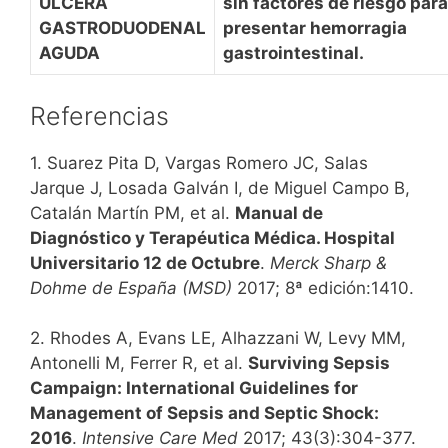
ÚLCERA
sin factores de riesgo para
GASTRODUODENAL
presentar hemorragia
AGUDA
gastrointestinal.
Referencias
1. Suarez Pita D, Vargas Romero JC, Salas
Jarque J, Losada Galván I, de Miguel Campo B,
Catalán Martín PM, et al.
Manual de
Diagnóstico y Terapéutica Médica. Hospital
Universitario 12 de Octubre
.
Merck Sharp &
Dohme de España (MSD)
2017; 8ª edición:1410.
2. Rhodes A, Evans LE, Alhazzani W, Levy MM,
Antonelli M, Ferrer R, et al.
Surviving Sepsis
Campaign: International Guidelines for
Management of Sepsis and Septic Shock:
2016
.
Intensive Care Med
2017; 43(3):304-377.