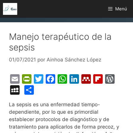
Saltar
Menú
al
contenido
Manejo terapéutico de la
sepsis
01/07/2021
por
Ainhoa Sánchez López
E
Pr
T
F
W
Li
M
Fl
W
m
in
w
a
h
n
e
ip
or
M
C
ai
tF
itt
c
at
k
n
b
d
y
o
La sepsis es una enfermedad tiempo-
l
ri
er
e
s
e
d
o
Pr
S
m
dependiente, por lo que es primordial
e
b
A
dI
el
ar
e
p
p
establecer protocolos de diagnóstico y de
n
o
p
n
e
d
s
a
ar
tratamiento para aplicarlos de forma precoz, y