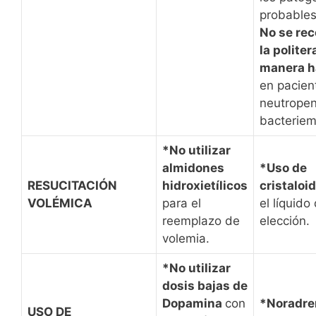
probable
No se re
la politer
manera h
en pacien
neutropen
bacteriem
*No utilizar
almidones
*Uso de
RESUCITACIÓN
hidroxietílicos
cristaloi
VOLÉMICA
para el
el líquido
reemplazo de
elección.
volemia.
*No utilizar
dosis bajas de
Dopamina
con
*Noradre
USO DE