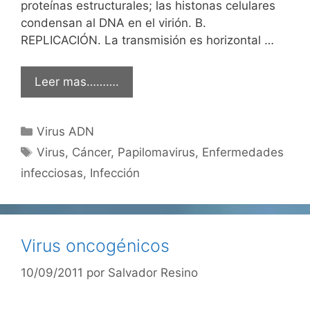
proteínas estructurales; las histonas celulares
condensan al DNA en el virión. B.
REPLICACIÓN. La transmisión es horizontal …
Leer mas……….
Categorías
Virus ADN
Etiquetas
Virus
,
Cáncer
,
Papilomavirus
,
Enfermedades
infecciosas
,
Infección
Virus oncogénicos
10/09/2011
por
Salvador Resino