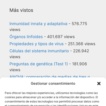
Más vistos
Inmunidad innata y adaptativa
- 576.775
views
Órganos linfoides
- 401.697 views
Propiedades y tipos de virus
- 251.366 views
Células del sistema inmunitario
- 226.942
views
Preguntas de genética (Test 1)
- 181.906
views
ANOVA: comparación de medias de tres o
más grupos
- 180.857 views
Gestionar consentimiento
Preguntas de biología celular (Test 1)
-
Para ofrecer las mejores experiencias, utilizamos tecnologías como las
140.168 views
cookies para almacenar y/o acceder a la información del dispositivo. El
consentimiento de estas tecnologías nos permitirá procesar datos como
Glosario de Inmunología
- 134.954 views
el comportamiento de navegación o las identificaciones únicas en este