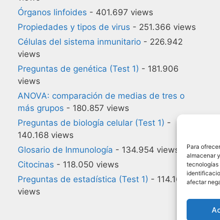
Órganos linfoides
- 401.697 views
Propiedades y tipos de virus
- 251.366 views
Células del sistema inmunitario
- 226.942
views
Preguntas de genética (Test 1)
- 181.906
views
ANOVA: comparación de medias de tres o
más grupos
- 180.857 views
Preguntas de biología celular (Test 1)
-
140.168 views
Para ofrecer
Glosario de Inmunología
- 134.954 views
almacenar y/
Citocinas
- 118.050 views
tecnologías
identificaci
Preguntas de estadística (Test 1)
- 114.164
afectar nega
views
A