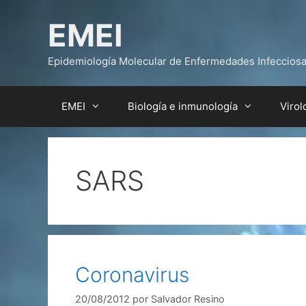
Saltar
EMEI
al
contenido
Epidemiología Molecular de Enfermedades Infeccios
EMEI
Biología e inmunología
Virol
SARS
Coronavirus
20/08/2012
por
Salvador Resino