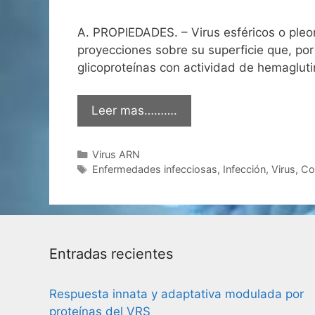
A. PROPIEDADES. – Virus esféricos o pleo
proyecciones sobre su superficie que, por 
glicoproteínas con actividad de hemaglut
Leer mas……….
Categorías
Virus ARN
Etiquetas
Enfermedades infecciosas
,
Infección
,
Virus
,
Co
Entradas recientes
Respuesta innata y adaptativa modulada por
proteínas del VRS