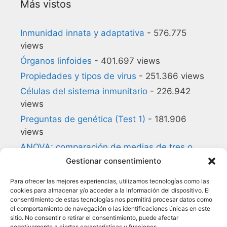
Más vistos
Inmunidad innata y adaptativa
- 576.775
views
Órganos linfoides
- 401.697 views
Propiedades y tipos de virus
- 251.366 views
Células del sistema inmunitario
- 226.942
views
Preguntas de genética (Test 1)
- 181.906
views
ANOVA: comparación de medias de tres o
más grupos
- 180.857 views
Gestionar consentimiento
Preguntas de biología celular (Test 1)
-
Para ofrecer las mejores experiencias, utilizamos tecnologías como las
140.168 views
cookies para almacenar y/o acceder a la información del dispositivo. El
consentimiento de estas tecnologías nos permitirá procesar datos como
Glosario de Inmunología
- 134.954 views
el comportamiento de navegación o las identificaciones únicas en este
Citocinas
- 118.050 views
sitio. No consentir o retirar el consentimiento, puede afectar
negativamente a ciertas características y funciones.