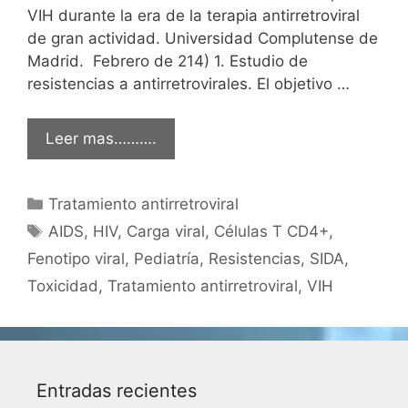
VIH durante la era de la terapia antirretroviral
de gran actividad. Universidad Complutense de
Madrid. Febrero de 214) 1. Estudio de
resistencias a antirretrovirales. El objetivo …
Leer mas……….
Categorías
Tratamiento antirretroviral
Etiquetas
AIDS
,
HIV
,
Carga viral
,
Células T CD4+
,
Fenotipo viral
,
Pediatría
,
Resistencias
,
SIDA
,
Toxicidad
,
Tratamiento antirretroviral
,
VIH
Entradas recientes