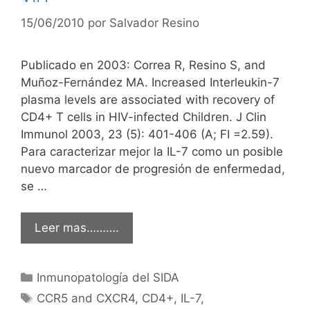
15/06/2010
por
Salvador Resino
Publicado en 2003: Correa R, Resino S, and
Muñoz-Fernández MA. Increased Interleukin-7
plasma levels are associated with recovery of
CD4+ T cells in HIV-infected Children. J Clin
Immunol 2003, 23 (5): 401-406 (A; FI =2.59).
Para caracterizar mejor la IL-7 como un posible
nuevo marcador de progresión de enfermedad,
se …
Leer mas……….
Categorías
Inmunopatología del SIDA
Etiquetas
CCR5 and CXCR4
,
CD4+
,
IL-7
,