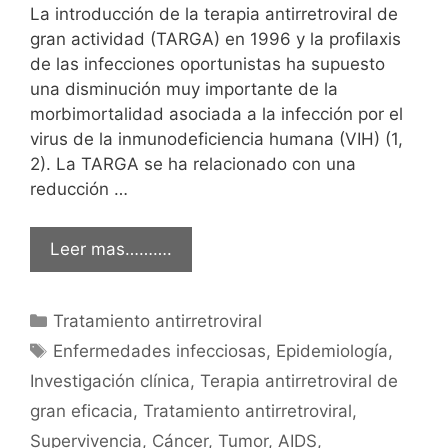
La introducción de la terapia antirretroviral de
gran actividad (TARGA) en 1996 y la profilaxis
de las infecciones oportunistas ha supuesto
una disminución muy importante de la
morbimortalidad asociada a la infección por el
virus de la inmunodeficiencia humana (VIH) (1,
2). La TARGA se ha relacionado con una
reducción …
Leer mas……….
Categorías
Tratamiento antirretroviral
Etiquetas
Enfermedades infecciosas
,
Epidemiología
,
Investigación clínica
,
Terapia antirretroviral de
gran eficacia
,
Tratamiento antirretroviral
,
Supervivencia
,
Cáncer
,
Tumor
,
AIDS
,