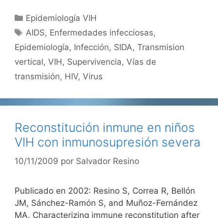
Categorías
Epidemiología VIH
Etiquetas
AIDS
,
Enfermedades infecciosas
,
Epidemiología
,
Infección
,
SIDA
,
Transmision
vertical
,
VIH
,
Supervivencia
,
Vías de
transmisión
,
HIV
,
Virus
Reconstitución inmune en niños
VIH con inmunosupresión severa
10/11/2009
por
Salvador Resino
Publicado en 2002: Resino S, Correa R, Bellón
JM, Sánchez-Ramón S, and Muñoz-Fernández
MA. Characterizing immune reconstitution after