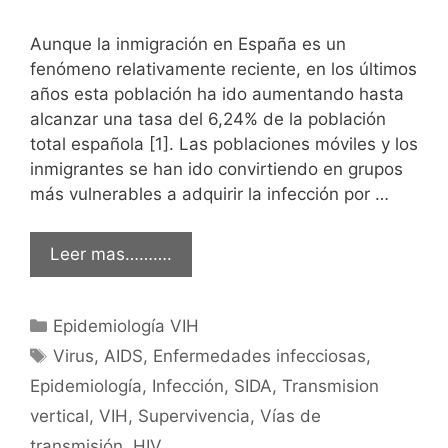
Aunque la inmigración en España es un
fenómeno relativamente reciente, en los últimos
años esta población ha ido aumentando hasta
alcanzar una tasa del 6,24% de la población
total española [1]. Las poblaciones móviles y los
inmigrantes se han ido convirtiendo en grupos
más vulnerables a adquirir la infección por …
Leer mas……….
Categorías
Epidemiología VIH
Etiquetas
Virus
,
AIDS
,
Enfermedades infecciosas
,
Epidemiología
,
Infección
,
SIDA
,
Transmision
vertical
,
VIH
,
Supervivencia
,
Vías de
transmisión
,
HIV