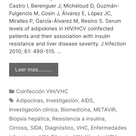
Castro I, Berenguer J; Micheloud D, Guzmán-
Fulgencio M, Cosín J, Álvarez E, López JC,
Miralles P, García-Álvarez M, Resino S. Serum
levels of adipokines in HIV/HCV coinfected
patients and their association with insulin
resistance and liver disease severity. J Infection
2010; 61: 499-515. …
Leer mas……….
Categorías
Coinfección VIH/VHC
Etiquetas
Adipocinas
,
Investigación
,
AIDS
,
Investigación clínica
,
Biomedicina
,
METAVIR
,
Biopsia hepática
,
Resistencia a insulina
,
Cirrosis
,
SIDA
,
Diagnóstico
,
VHC
,
Enfermedades