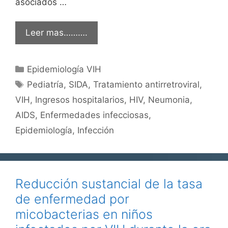
asociados …
Leer mas……….
Categorías
Epidemiología VIH
Etiquetas
Pediatría
,
SIDA
,
Tratamiento antirretroviral
,
VIH
,
Ingresos hospitalarios
,
HIV
,
Neumonia
,
AIDS
,
Enfermedades infecciosas
,
Epidemiología
,
Infección
Reducción sustancial de la tasa
de enfermedad por
micobacterias en niños