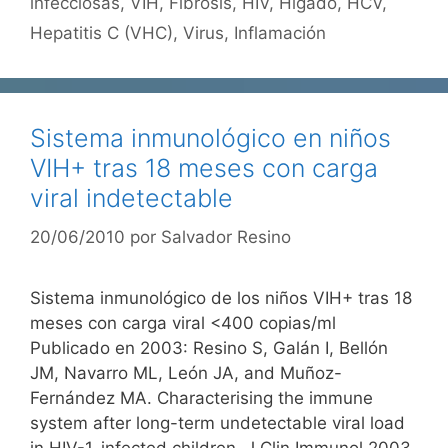
infecciosas
,
VIH
,
Fibrosis
,
HIV
,
Hígado
,
HCV
,
Hepatitis C (VHC)
,
Virus
,
Inflamación
Sistema inmunológico en niños
VIH+ tras 18 meses con carga
viral indetectable
20/06/2010
por
Salvador Resino
Sistema inmunológico de los niños VIH+ tras 18
meses con carga viral <400 copias/ml
Publicado en 2003: Resino S, Galán I, Bellón
JM, Navarro ML, León JA, and Muñoz-
Fernández MA. Characterising the immune
system after long-term undetectable viral load
in HIV-1-infected children. J Clin Immunol 2003,