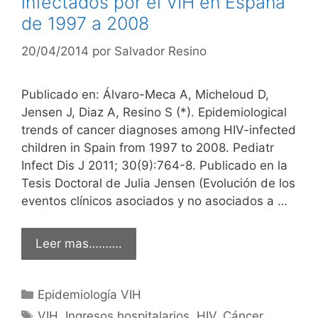
infectados por el VIH en España
de 1997 a 2008
20/04/2014
por
Salvador Resino
Publicado en: Álvaro-Meca A, Micheloud D,
Jensen J, Diaz A, Resino S (*). Epidemiological
trends of cancer diagnoses among HIV-infected
children in Spain from 1997 to 2008. Pediatr
Infect Dis J 2011; 30(9):764-8. Publicado en la
Tesis Doctoral de Julia Jensen (Evolución de los
eventos clínicos asociados y no asociados a …
Leer mas……….
Categorías
Epidemiología VIH
Etiquetas
VIH
,
Ingresos hospitalarios
,
HIV
,
Cáncer
,