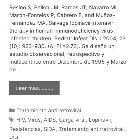
Resino S, Bellón JM, Ramos JT, Navarro ML,
Martín-Fontelos P, Cabrero E, and Muñoz-
Fernández MA. Salvage lopinavir-ritonavir
therapy in human immunodeficiency virus
infected children. Pediatr Infect Dis J 2004, 23
(10): 923-930. (A; FI =2.73). Se diseño un
estudio observacional, retrospectivo y
multicéntrico entre Diciembre de 1996 y Marzo
de …
Leer mas……….
Categorías
Tratamiento antirretroviral
Etiquetas
HIV
,
Virus
,
AIDS
,
Carga viral
,
Lopinavir
,
Resistencias
,
SIDA
,
Tratamiento antirretroviral
,
VIH