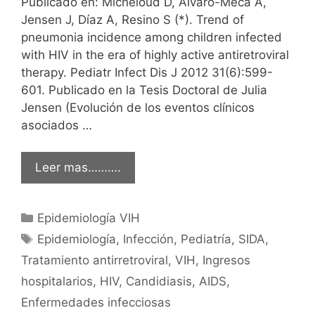
Publicado en: Micheloud D, Álvaro-Meca A,
Jensen J, Díaz A, Resino S (*). Trend of
pneumonia incidence among children infected
with HIV in the era of highly active antiretroviral
therapy. Pediatr Infect Dis J 2012 31(6):599-
601. Publicado en la Tesis Doctoral de Julia
Jensen (Evolución de los eventos clínicos
asociados …
Leer mas……….
Categorías
Epidemiología VIH
Etiquetas
Epidemiología
,
Infección
,
Pediatría
,
SIDA
,
Tratamiento antirretroviral
,
VIH
,
Ingresos
hospitalarios
,
HIV
,
Candidiasis
,
AIDS
,
Enfermedades infecciosas