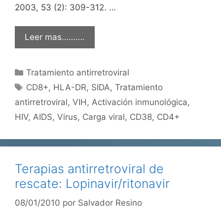
2003, 53 (2): 309-312. …
Leer mas……….
Categorías
Tratamiento antirretroviral
Etiquetas
CD8+
,
HLA-DR
,
SIDA
,
Tratamiento
antirretroviral
,
VIH
,
Activación inmunológica
,
HIV
,
AIDS
,
Virus
,
Carga viral
,
CD38
,
CD4+
Terapias antirretroviral de
rescate: Lopinavir/ritonavir
08/01/2010
por
Salvador Resino