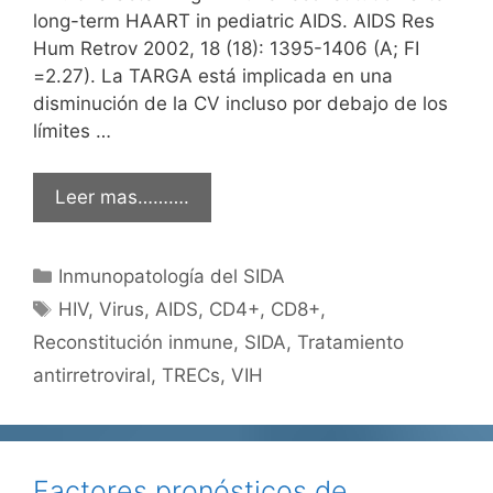
long-term HAART in pediatric AIDS. AIDS Res
Hum Retrov 2002, 18 (18): 1395-1406 (A; FI
=2.27). La TARGA está implicada en una
disminución de la CV incluso por debajo de los
límites …
Leer mas……….
Categorías
Inmunopatología del SIDA
Etiquetas
HIV
,
Virus
,
AIDS
,
CD4+
,
CD8+
,
Reconstitución inmune
,
SIDA
,
Tratamiento
antirretroviral
,
TRECs
,
VIH
Factores pronósticos de