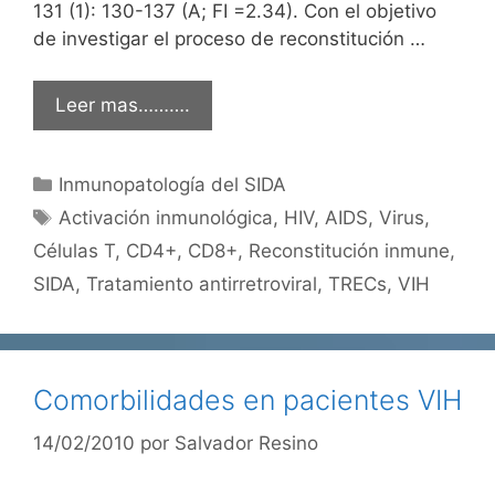
131 (1): 130-137 (A; FI =2.34). Con el objetivo
de investigar el proceso de reconstitución …
Leer mas……….
Categorías
Inmunopatología del SIDA
Etiquetas
Activación inmunológica
,
HIV
,
AIDS
,
Virus
,
Células T
,
CD4+
,
CD8+
,
Reconstitución inmune
,
SIDA
,
Tratamiento antirretroviral
,
TRECs
,
VIH
Comorbilidades en pacientes VIH
14/02/2010
por
Salvador Resino