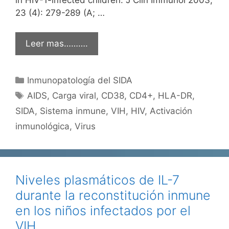
23 (4): 279-289 (A; …
Leer mas……….
Categorías
Inmunopatología del SIDA
Etiquetas
AIDS
,
Carga viral
,
CD38
,
CD4+
,
HLA-DR
,
SIDA
,
Sistema inmune
,
VIH
,
HIV
,
Activación
inmunológica
,
Virus
Niveles plasmáticos de IL-7
durante la reconstitución inmune
en los niños infectados por el
VIH