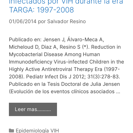
infectados por VIH durante la era
TARGA: 1997-2008
01/06/2014
por
Salvador Resino
Publicado en: Jensen J, Álvaro-Meca A,
Micheloud D, Diaz A, Resino S (*). Reduction in
Mycobacterial Disease Among Human
Immunodeficiency Virus-infected Children in the
Highly Active Antiretroviral Therapy Era (1997-
2008). Pediatr Infect Dis J 2012; 31(3):278-83.
Publicado en la Tesis Doctoral de Julia Jensen
(Evolución de los eventos clínicos asociados …
Leer mas……….
Categorías
Epidemiología VIH