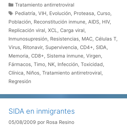
Categorías
Tratamiento antirretroviral
Etiquetas
Pediatría
,
VIH
,
Evolución
,
Proteasa
,
Curso
,
Población
,
Reconstitución inmune
,
AIDS
,
HIV
,
Replicación viral
,
XCL
,
Carga viral
,
Inmunosupresión
,
Resistencias
,
MAC
,
Células T
,
Virus
,
Ritonavir
,
Supervivencia
,
CD4+
,
SIDA
,
Memoria
,
CD8+
,
Sistema inmune
,
Virgen
,
Fármacos
,
Timo
,
NK
,
Infección
,
Toxicidad
,
Clínica
,
Niños
,
Tratamiento antirretroviral
,
Regresión
SIDA en inmigrantes
05/08/2009
por
Rosa Resino