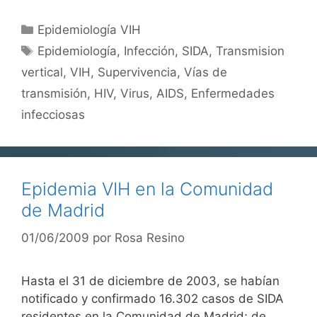
Categorías
Epidemiología VIH
Etiquetas
Epidemiología
,
Infección
,
SIDA
,
Transmision
vertical
,
VIH
,
Supervivencia
,
Vías de
transmisión
,
HIV
,
Virus
,
AIDS
,
Enfermedades
infecciosas
Epidemia VIH en la Comunidad
de Madrid
01/06/2009
por
Rosa Resino
Hasta el 31 de diciembre de 2003, se habían
notificado y confirmado 16.302 casos de SIDA
residentes en la Comunidad de Madrid; de