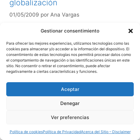
globalización
01/05/2009
por
Ana Vargas
Gestionar consentimiento
Aparición y reconocimiento del VIH. La
pandemia del VIH-1 es una mezcla compleja de
Para ofrecer las mejores experiencias, utilizamos tecnologías como las
diversas epidemias dentro y entre países y
cookies para almacenar y/o acceder a la información del dispositivo. El
consentimiento de estas tecnologías nos permitirá procesar datos como
regiones del mundo, y es, sin duda, la
el comportamiento de navegación o las identificaciones únicas en este
definición de la crisis de salud pública de
sitio. No consentir o retirar el consentimiento, puede afectar
negativamente a ciertas características y funciones.
nuestro tiempo. Las investigaciones han
profundizado nuestra comprensión de cómo el
virus se …
Aceptar
Denegar
Leer mas……….
Ver preferencias
Categorías
Epidemiología VIH
Política de cookies
Política de Privacidad
Acerca del Sitio – Disclaimer
Etiquetas
Infección
,
SIDA
,
Transmision vertical
,
VIH
,