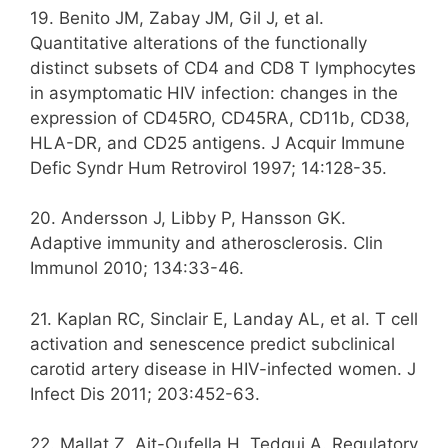
19. Benito JM, Zabay JM, Gil J, et al.
Quantitative alterations of the functionally
distinct subsets of CD4 and CD8 T lymphocytes
in asymptomatic HIV infection: changes in the
expression of CD45RO, CD45RA, CD11b, CD38,
HLA-DR, and CD25 antigens. J Acquir Immune
Defic Syndr Hum Retrovirol 1997; 14:128-35.
20. Andersson J, Libby P, Hansson GK.
Adaptive immunity and atherosclerosis. Clin
Immunol 2010; 134:33-46.
21. Kaplan RC, Sinclair E, Landay AL, et al. T cell
activation and senescence predict subclinical
carotid artery disease in HIV-infected women. J
Infect Dis 2011; 203:452-63.
22. Mallat Z, Ait-Oufella H, Tedgui A. Regulatory