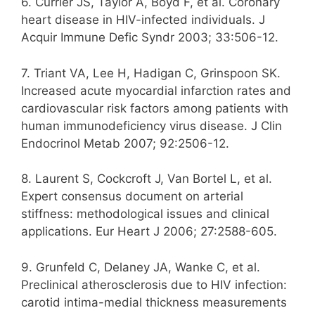
6. Currier JS, Taylor A, Boyd F, et al. Coronary
heart disease in HIV-infected individuals. J
Acquir Immune Defic Syndr 2003; 33:506-12.
7. Triant VA, Lee H, Hadigan C, Grinspoon SK.
Increased acute myocardial infarction rates and
cardiovascular risk factors among patients with
human immunodeficiency virus disease. J Clin
Endocrinol Metab 2007; 92:2506-12.
8. Laurent S, Cockcroft J, Van Bortel L, et al.
Expert consensus document on arterial
stiffness: methodological issues and clinical
applications. Eur Heart J 2006; 27:2588-605.
9. Grunfeld C, Delaney JA, Wanke C, et al.
Preclinical atherosclerosis due to HIV infection:
carotid intima-medial thickness measurements