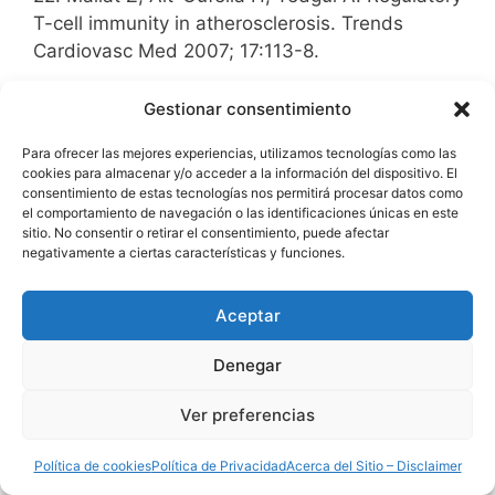
T-cell immunity in atherosclerosis. Trends
Cardiovasc Med 2007; 17:113-8.
23. Marin B, Thiebaut R, Bucher HC, et al. Non-
Gestionar consentimiento
AIDS-defining deaths and immunodeficiency in
Para ofrecer las mejores experiencias, utilizamos tecnologías como las
the era of combination antiretroviral therapy.
cookies para almacenar y/o acceder a la información del dispositivo. El
AIDS 2009; 23:1743-53.
consentimiento de estas tecnologías nos permitirá procesar datos como
el comportamiento de navegación o las identificaciones únicas en este
sitio. No consentir o retirar el consentimiento, puede afectar
24. El-Sadr WM, Lundgren JD, Neaton JD, et al.
negativamente a ciertas características y funciones.
CD4+ count-guided interruption of antiretroviral
treatment. N Engl J Med 2006; 355:2283-96.
Aceptar
25. Neuhaus J, Jacobs DR, Jr., Baker JV, et al.
Denegar
Markers of inflammation, coagulation, and renal
function are elevated in adults with HIV
Ver preferencias
infection. J Infect Dis 2010; 201:1788-95.
Política de cookies
Política de Privacidad
Acerca del Sitio – Disclaimer