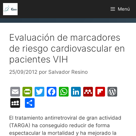
Saltar
Menú
al
contenido
Evaluación de marcadores
de riesgo cardiovascular en
pacientes VIH
25/09/2012
por
Salvador Resino
E
Pr
T
F
W
Li
M
Fl
W
m
in
w
a
h
n
e
ip
or
M
C
ai
tF
itt
c
at
k
n
b
d
y
o
El tratamiento antirretroviral de gran actividad
l
ri
er
e
s
e
d
o
Pr
S
m
(TARGA) ha conseguido reducir de forma
e
b
A
dI
el
ar
e
p
p
espectacular la mortalidad y ha mejorado la