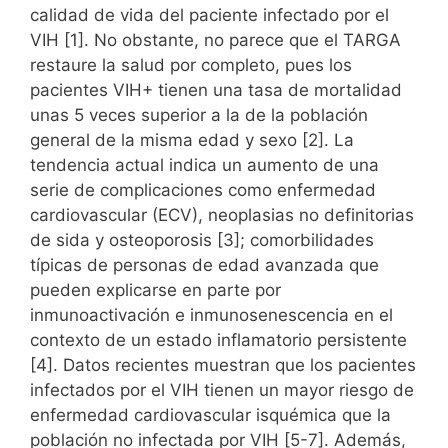
n
o
p
n
e
d
s
a
ar
calidad de vida del paciente infectado por el
dl
o
p
y
s
VIH [1]. No obstante, no parece que el TARGA
c
tir
restaure la salud por completo, pues los
y
k
e
pacientes VIH+ tienen una tasa de mortalidad
unas 5 veces superior a la de la población
general de la misma edad y sexo [2]. La
tendencia actual indica un aumento de una
serie de complicaciones como enfermedad
cardiovascular (ECV), neoplasias no definitorias
de sida y osteoporosis [3]; comorbilidades
típicas de personas de edad avanzada que
pueden explicarse en parte por
inmunoactivación e inmunosenescencia en el
contexto de un estado inflamatorio persistente
[4]. Datos recientes muestran que los pacientes
infectados por el VIH tienen un mayor riesgo de
enfermedad cardiovascular isquémica que la
población no infectada por VIH [5-7]. Además,