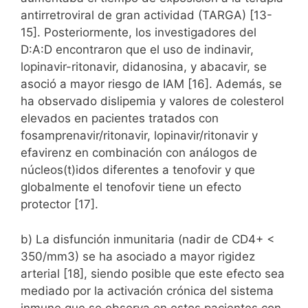
antirretroviral de gran actividad (TARGA) [13-
15]. Posteriormente, los investigadores del
D:A:D encontraron que el uso de indinavir,
lopinavir-ritonavir, didanosina, y abacavir, se
asoció a mayor riesgo de IAM [16]. Además, se
ha observado dislipemia y valores de colesterol
elevados en pacientes tratados con
fosamprenavir/ritonavir, lopinavir/ritonavir y
efavirenz en combinación con análogos de
núcleos(t)idos diferentes a tenofovir y que
globalmente el tenofovir tiene un efecto
protector [17].
b) La disfunción inmunitaria (nadir de CD4+ <
350/mm3) se ha asociado a mayor rigidez
arterial [18], siendo posible que este efecto sea
mediado por la activación crónica del sistema
inmune que se observa en estos pacientes con