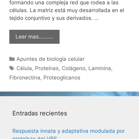
formando una compleja red que rodea a las
células. La matriz está muy desarrollada en el
tejido conjuntivo y sus derivados. …
Leer mas……….
Categorías
Apuntes de biología celular
Etiquetas
Célula
,
Proteínas
,
Colágeno
,
Laminina
,
Fibronectina
,
Proteoglicanos
Entradas recientes
Respuesta innata y adaptativa modulada por
proteínas del VRS