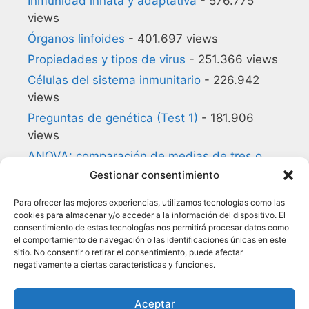
Inmunidad innata y adaptativa
- 576.775
views
Órganos linfoides
- 401.697 views
Propiedades y tipos de virus
- 251.366 views
Células del sistema inmunitario
- 226.942
views
Preguntas de genética (Test 1)
- 181.906
views
ANOVA: comparación de medias de tres o
más grupos
- 180.857 views
Gestionar consentimiento
Preguntas de biología celular (Test 1)
-
Para ofrecer las mejores experiencias, utilizamos tecnologías como las
140.168 views
cookies para almacenar y/o acceder a la información del dispositivo. El
consentimiento de estas tecnologías nos permitirá procesar datos como
Glosario de Inmunología
- 134.954 views
el comportamiento de navegación o las identificaciones únicas en este
Citocinas
- 118.050 views
sitio. No consentir o retirar el consentimiento, puede afectar
negativamente a ciertas características y funciones.
Preguntas de estadística (Test 1)
- 114.163
views
Aceptar