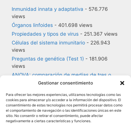
Inmunidad innata y adaptativa
- 576.776
views
Órganos linfoides
- 401.698 views
Propiedades y tipos de virus
- 251.367 views
Células del sistema inmunitario
- 226.943
views
Preguntas de genética (Test 1)
- 181.906
views
ANOVA: comparación de medias de tres o
más grupos
- 180.857 views
Gestionar consentimiento
Preguntas de biología celular (Test 1)
-
Para ofrecer las mejores experiencias, utilizamos tecnologías como las
140.168 views
cookies para almacenar y/o acceder a la información del dispositivo. El
consentimiento de estas tecnologías nos permitirá procesar datos como
Glosario de Inmunología
- 134.957 views
el comportamiento de navegación o las identificaciones únicas en este
Citocinas
- 118.050 views
sitio. No consentir o retirar el consentimiento, puede afectar
negativamente a ciertas características y funciones.
Preguntas de estadística (Test 1)
- 114.164