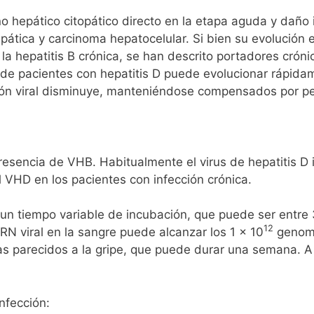
o hepático citopático directo en la etapa aguda y daño
epática y carcinoma hepatocelular. Si bien su evolución 
a hepatitis B crónica, se han descrito portadores cróni
de pacientes con hepatitis D puede evolucionar rápidam
ión viral disminuye, manteniéndose compensados por p
sencia de VHB. Habitualmente el virus de hepatitis D inh
 VHD en los pacientes con infección crónica.
un tiempo variable de incubación, que puede ser entre 
12
ARN viral en la sangre puede alcanzar los 1 x 10
genoma
s parecidos a la gripe, que puede durar una semana. A v
nfección: