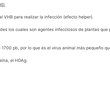
Pr
p
p
HD.
r
e
a
ar
l VHB para realizar la infección (efecto helper).
s
c
tir
s
e
roides los cuales son agentes infecciosos de plantas qu
1700 pb, por lo que es el virus animal más pequeño qu
teína, el HDAg.