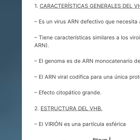
l
ri
er
e
s
e
d
o
1.
CARACTERÍSTICAS GENERALES DEL V
e
b
A
dI
el
a
– Es un virus ARN defectivo que necesita a
n
o
p
n
e
d
dl
o
p
y
– Tiene características similares a los vi
y
k
ARN).
– El genoma es de ARN monocatenario de 
– El ARN viral codifica para una única pro
– Efecto citopático grande.
2.
ESTRUCTURA DEL VHB.
– El VIRIÓN es una partícula esférica