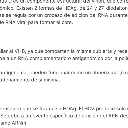
virus D es un componente estructural del virion, que cor
ico. Existen 2 formas de HDAg, de 24 y 27 kilodalton, 
nas se regula por un proceso de edición del RNA durant
 RNA viral para formar el core.
imilar al VHB, ya que comparten la misma cubierta y rece
cribe a un RNA complementario o antigenómico por la pol
antigenoma, pueden funcionar como un riboenzima (ó c
ncadenamiento de sí misma.
mensajero que se traduce a HDAg. El HDV produce solo 
 Se debe a un evento específico de edición del ARN desp
 mismo ARNm.