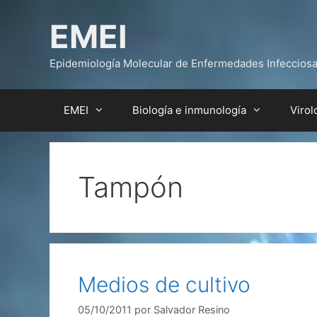
Saltar
EMEI
al
contenido
Epidemiología Molecular de Enfermedades Infeccios
EMEI
Biología e inmunología
Virol
Tampón
Medios de cultivo
05/10/2011
por
Salvador Resino