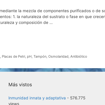
 mediante la mezcla de componentes purificados o de s
ntos: 1. la naturaleza del sustrato o fase en que crecen 
aturaleza y composición de …
o
,
Placas de Petri
,
pH
,
Tampón
,
Osmolaridad
,
Antibiótico
Más vistos
Inmunidad innata y adaptativa
- 576.775
views