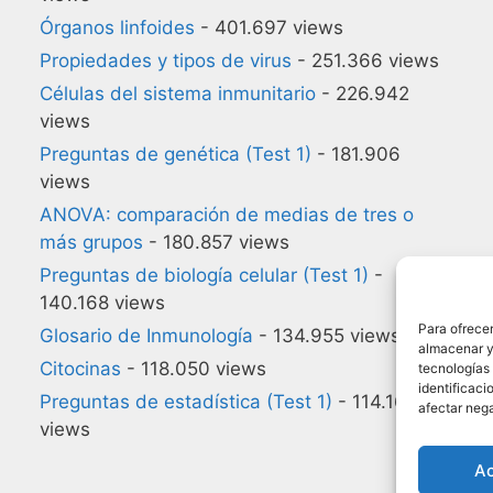
Órganos linfoides
- 401.697 views
Propiedades y tipos de virus
- 251.366 views
Células del sistema inmunitario
- 226.942
views
Preguntas de genética (Test 1)
- 181.906
views
ANOVA: comparación de medias de tres o
más grupos
- 180.857 views
Preguntas de biología celular (Test 1)
-
140.168 views
Para ofrecer
Glosario de Inmunología
- 134.955 views
almacenar y/
Citocinas
- 118.050 views
tecnologías
identificaci
Preguntas de estadística (Test 1)
- 114.164
afectar nega
views
A