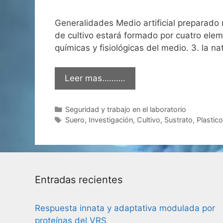
Generalidades Medio artificial preparado
de cultivo estará formado por cuatro eleme
químicas y fisiológicas del medio. 3. la n
Leer mas……….
Categorías
Seguridad y trabajo en el laboratorio
Etiquetas
Suero
,
Investigación
,
Cultivo
,
Sustrato
,
Plastic
Entradas recientes
Respuesta innata y adaptativa modulada por
proteínas del VRS