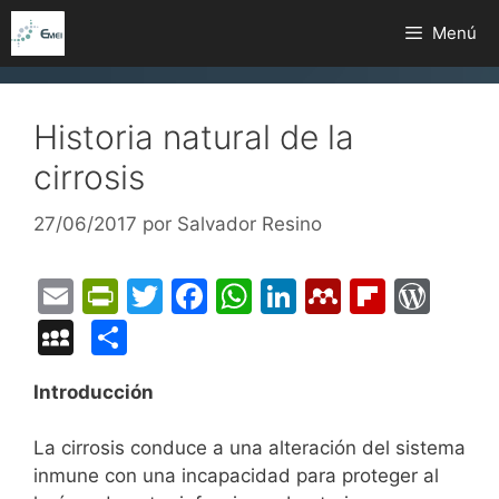
Saltar
Menú
al
contenido
Historia natural de la
cirrosis
27/06/2017
por
Salvador Resino
E
Pr
T
F
W
Li
M
Fl
W
m
in
w
a
h
n
e
ip
or
M
C
ai
tF
itt
c
at
k
n
b
d
y
o
Introducción
l
ri
er
e
s
e
d
o
Pr
S
m
e
b
A
dI
el
ar
e
p
p
La cirrosis conduce a una alteración del sistema
n
o
p
n
e
d
s
a
ar
inmune con una incapacidad para proteger al