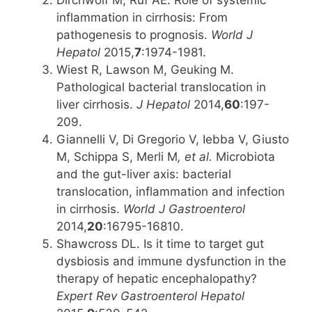
inflammation in cirrhosis: From
pathogenesis to prognosis.
World J
Hepatol
2015,
7
:1974-1981.
Wiest R, Lawson M, Geuking M.
Pathological bacterial translocation in
liver cirrhosis.
J Hepatol
2014,
60
:197-
209.
Giannelli V, Di Gregorio V, Iebba V, Giusto
M, Schippa S, Merli M
, et al.
Microbiota
and the gut-liver axis: bacterial
translocation, inflammation and infection
in cirrhosis.
World J Gastroenterol
2014,
20
:16795-16810.
Shawcross DL. Is it time to target gut
dysbiosis and immune dysfunction in the
therapy of hepatic encephalopathy?
Expert Rev Gastroenterol Hepatol