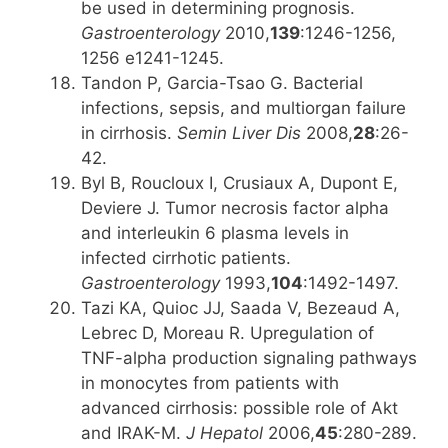
be used in determining prognosis.
Gastroenterology
2010,
139
:1246-1256,
1256 e1241-1245.
Tandon P, Garcia-Tsao G. Bacterial
infections, sepsis, and multiorgan failure
in cirrhosis.
Semin Liver Dis
2008,
28
:26-
42.
Byl B, Roucloux I, Crusiaux A, Dupont E,
Deviere J. Tumor necrosis factor alpha
and interleukin 6 plasma levels in
infected cirrhotic patients.
Gastroenterology
1993,
104
:1492-1497.
Tazi KA, Quioc JJ, Saada V, Bezeaud A,
Lebrec D, Moreau R. Upregulation of
TNF-alpha production signaling pathways
in monocytes from patients with
advanced cirrhosis: possible role of Akt
and IRAK-M.
J Hepatol
2006,
45
:280-289.