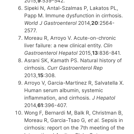
2015,
9
:539-542.
Sipeki N, Antal-Szalmas P, Lakatos PL,
Papp M. Immune dysfunction in cirrhosis.
World J Gastroenterol
2014,
20
:2564-
2577.
Moreau R, Arroyo V. Acute-on-chronic
liver failure: a new clinical entity.
Clin
Gastroenterol Hepatol
2015,
13
:836-841.
Asrani SK, Kamath PS. Natural history of
cirrhosis.
Curr Gastroenterol Rep
2013,
15
:308.
Arroyo V, Garcia-Martinez R, Salvatella X.
Human serum albumin, systemic
inflammation, and cirrhosis.
J Hepatol
2014,
61
:396-407.
Wong F, Bernardi M, Balk R, Christman B,
Moreau R, Garcia-Tsao G
, et al.
Sepsis in
cirrhosis: report on the 7th meeting of the