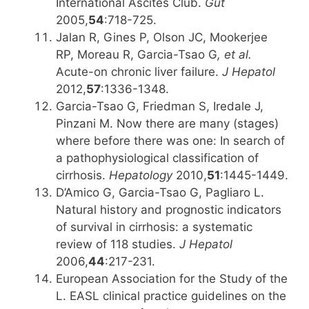
International Ascites Club.
Gut
2005,
54
:718-725.
Jalan R, Gines P, Olson JC, Mookerjee
RP, Moreau R, Garcia-Tsao G
, et al.
Acute-on chronic liver failure.
J Hepatol
2012,
57
:1336-1348.
Garcia-Tsao G, Friedman S, Iredale J,
Pinzani M. Now there are many (stages)
where before there was one: In search of
a pathophysiological classification of
cirrhosis.
Hepatology
2010,
51
:1445-1449.
D’Amico G, Garcia-Tsao G, Pagliaro L.
Natural history and prognostic indicators
of survival in cirrhosis: a systematic
review of 118 studies.
J Hepatol
2006,
44
:217-231.
European Association for the Study of the
L. EASL clinical practice guidelines on the