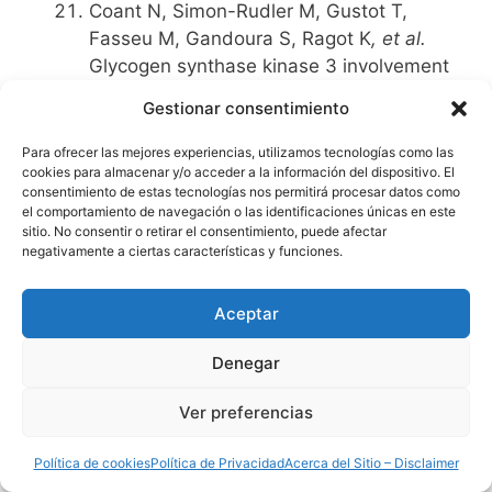
Coant N, Simon-Rudler M, Gustot T,
Fasseu M, Gandoura S, Ragot K
, et al.
Glycogen synthase kinase 3 involvement
in the excessive proinflammatory
Gestionar consentimiento
response to LPS in patients with
decompensated cirrhosis.
J Hepatol
Para ofrecer las mejores experiencias, utilizamos tecnologías como las
cookies para almacenar y/o acceder a la información del dispositivo. El
2011,
55
:784-793.
consentimiento de estas tecnologías nos permitirá procesar datos como
Galbois A, Thabut D, Tazi KA, Rudler M,
el comportamiento de navegación o las identificaciones únicas en este
Mohammadi MS, Bonnefont-Rousselot D
,
sitio. No consentir o retirar el consentimiento, puede afectar
negativamente a ciertas características y funciones.
et al.
Ex vivo effects of high-density
lipoprotein exposure on the
lipopolysaccharide-induced inflammatory
Aceptar
response in patients with severe
Denegar
cirrhosis.
Hepatology
2009,
49
:175-184.
Munoz L, Albillos A, Nieto M, Reyes E,
Ver preferencias
Lledo L, Monserrat J
, et al.
Mesenteric
Th1 polarization and monocyte TNF-alpha
Política de cookies
Política de Privacidad
Acerca del Sitio – Disclaimer
production: first steps to systemic