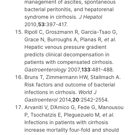
management of ascites, spontaneous
bacterial peritonitis, and hepatorenal
syndrome in cirrhosis.
J Hepatol
2010,
53
:397-417.
Ripoll C, Groszmann R, Garcia-Tsao G,
Grace N, Burroughs A, Planas R
, et al.
Hepatic venous pressure gradient
predicts clinical decompensation in
patients with compensated cirrhosis.
Gastroenterology
2007,
133
:481-488.
Bruns T, Zimmermann HW, Stallmach A.
Risk factors and outcome of bacterial
infections in cirrhosis.
World J
Gastroenterol
2014,
20
:2542-2554.
Arvaniti V, D’Amico G, Fede G, Manousou
P, Tsochatzis E, Pleguezuelo M
, et al.
Infections in patients with cirrhosis
increase mortality four-fold and should