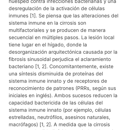
dl
o
p
y
s
huésped contra infecciones bacterianas y una
c
tir
desregulación de la activación de células
y
k
e
inmunes [1]. Se piensa que las alteraciones del
sistema inmune en la cirrosis son
multifactoriales y se producen de manera
secuencial en múltiples pasos. La lesión local
tiene lugar en el hígado, donde la
desorganización arquitectónica causada por la
fibrosis sinusoidal perjudica el aclaramiento
bacteriano [1, 2]. Concomitantemente, existe
una síntesis disminuida de proteínas del
sistema inmune innato y de receptores de
reconocimiento de patrones (PRRs, según sus
iniciales en inglés). Ambos sucesos reducen la
capacidad bactericida de las células del
sistema inmune innato (por ejemplo, células
estrelladas, neutrófilos, asesinos naturales,
macrófagos) [1, 2]. A medida que la cirrosis