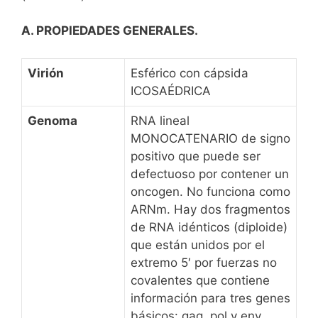
y
k
e
A. PROPIEDADES GENERALES.
Virión
Esférico con cápsida
ICOSAÉDRICA
Genoma
RNA lineal
MONOCATENARIO de signo
positivo que puede ser
defectuoso por contener un
oncogen. No funciona como
ARNm. Hay dos fragmentos
de RNA idénticos (diploide)
que están unidos por el
extremo 5′ por fuerzas no
covalentes que contiene
información para tres genes
básicos: gag, pol y env.