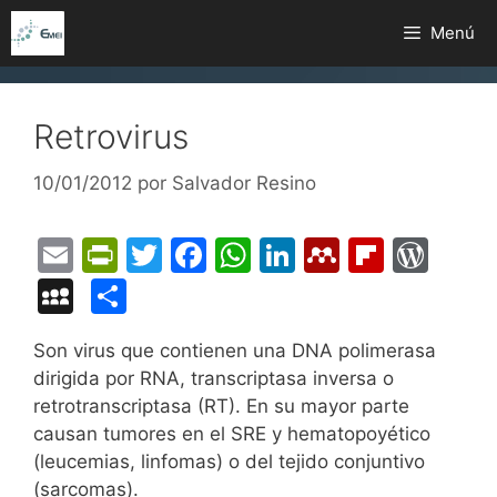
Saltar
Menú
al
contenido
Retrovirus
10/01/2012
por
Salvador Resino
E
Pr
T
F
W
Li
M
Fl
W
m
in
w
a
h
n
e
ip
or
M
C
ai
tF
itt
c
at
k
n
b
d
y
o
Son virus que contienen una DNA polimerasa
l
ri
er
e
s
e
d
o
Pr
S
m
dirigida por RNA, transcriptasa inversa o
e
b
A
dI
el
ar
e
p
p
retrotranscriptasa (RT). En su mayor parte
n
o
p
n
e
d
s
a
ar
causan tumores en el SRE y hematopoyético
dl
o
p
y
s
(leucemias, linfomas) o del tejido conjuntivo
c
tir
(sarcomas).