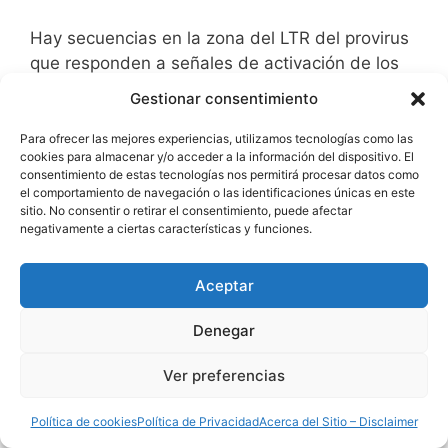
Hay secuencias en la zona del LTR del provirus
que responden a señales de activación de los
linfocitos T (NF-kB); y la replicación del virus se
Gestionar consentimiento
acopla a la división de la célula huésped,
asegurando la propagación eficiente del virus
Para ofrecer las mejores experiencias, utilizamos tecnologías como las
cookies para almacenar y/o acceder a la información del dispositivo. El
(no entra en contacto con el sistema
consentimiento de estas tecnologías nos permitirá procesar datos como
inmunitario). Este mecanismo se ha visto
el comportamiento de navegación o las identificaciones únicas en este
sitio. No consentir o retirar el consentimiento, puede afectar
también en el VIH.
negativamente a ciertas características y funciones.
Es un virus citolítico con una tasa de replicación
Aceptar
muy lenta. Tiene afinidad por los linfocitos T
maduros. Es un virus sin oncogen, pero poseen
Denegar
un gen tax que altera la expresión de los otros
genes virales (regulador transactivante) y
Ver preferencias
pueden contribuir a la oncogénesis por modular
también genes celulares (IL-2 y Rc de IL-2).
Política de cookies
Política de Privacidad
Acerca del Sitio – Disclaimer