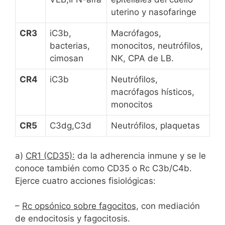
uterino y nasofaringe
CR3
iC3b,
Macrófagos,
bacterias,
monocitos, neutrófilos,
cimosan
NK, CPA de LB.
CR4
iC3b
Neutrófilos,
macrófagos hísticos,
monocitos
CR5
C3dg,C3d
Neutrófilos, plaquetas
a)
CR1 (CD35):
da la adherencia inmune y se le
conoce también como CD35 o Rc C3b/C4b.
Ejerce cuatro acciones fisiológicas:
–
Rc opsónico sobre fagocitos,
con mediación
de endocitosis y fagocitosis.