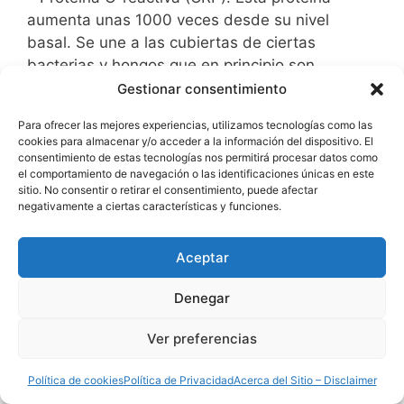
aumenta unas 1000 veces desde su nivel
basal. Se une a las cubiertas de ciertas
bacterias y hongos que en principio son
resistentes al complemento, permitiendo la
Gestionar consentimiento
deposición de éste. De esta forma el C3b ahora
Para ofrecer las mejores experiencias, utilizamos tecnologías como las
puede ser reconocido por el receptor CR1 de los
cookies para almacenar y/o acceder a la información del dispositivo. El
fagocitos, que podrán intentar la destrucción
consentimiento de estas tecnologías nos permitirá procesar datos como
el comportamiento de navegación o las identificaciones únicas en este
del microorganismo.
sitio. No consentir o retirar el consentimiento, puede afectar
negativamente a ciertas características y funciones.
– Proteína de unión a mananos (MBP).
Aceptar
– Proteína amiloide A sérica
Denegar
– Fibrinógeno.
Ver preferencias
El TNF-a también actúa sobre las células
endoteliales y los macrófagos, que producen
Política de cookies
Política de Privacidad
Acerca del Sitio – Disclaimer