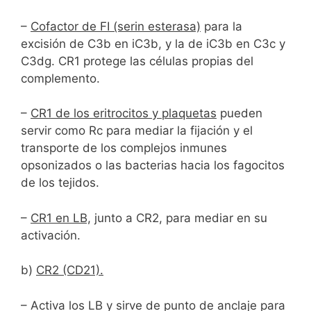
–
Cofactor de FI (serin esterasa)
para la
excisión de C3b en iC3b, y la de iC3b en C3c y
C3dg. CR1 protege las células propias del
complemento.
–
CR1 de los eritrocitos y plaquetas
pueden
servir como Rc para mediar la fijación y el
transporte de los complejos inmunes
opsonizados o las bacterias hacia los fagocitos
de los tejidos.
–
CR1 en LB,
junto a CR2, para mediar en su
activación.
b)
CR2 (CD21).
– Activa los LB y sirve de punto de anclaje para