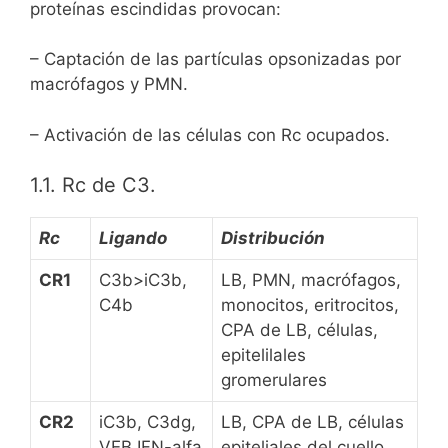
dl
o
p
y
s
c
tir
proteínas escindidas provocan:
y
k
e
– Captación de las partículas opsonizadas por
macrófagos y PMN.
– Activación de las células con Rc ocupados.
1.1. Rc de C3.
Rc
Ligando
Distribución
CR1
C3b>iC3b,
LB, PMN, macrófagos,
C4b
monocitos, eritrocitos,
CPA de LB, células,
epitelilales
gromerulares
CR2
iC3b, C3dg,
LB, CPA de LB, células
VEB,IFN-alfa
epiteliales del cuello