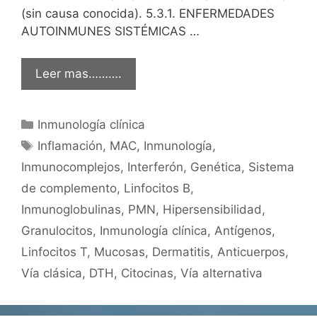
(sin causa conocida). 5.3.1. ENFERMEDADES
AUTOINMUNES SISTÉMICAS …
Leer mas……….
Categorías
Inmunología clínica
Etiquetas
Inflamación
,
MAC
,
Inmunología
,
Inmunocomplejos
,
Interferón
,
Genética
,
Sistema
de complemento
,
Linfocitos B
,
Inmunoglobulinas
,
PMN
,
Hipersensibilidad
,
Granulocitos
,
Inmunología clínica
,
Antígenos
,
Linfocitos T
,
Mucosas
,
Dermatitis
,
Anticuerpos
,
Vía clásica
,
DTH
,
Citocinas
,
Vía alternativa