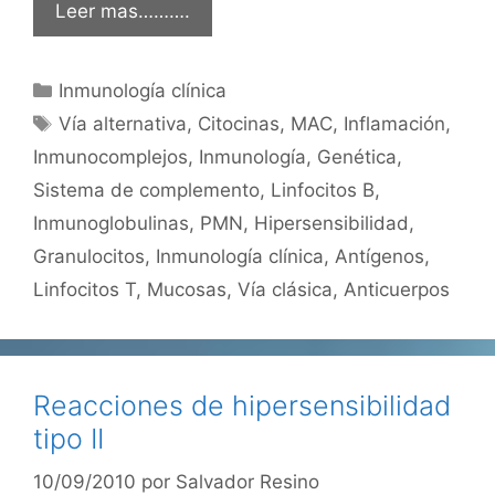
Leer mas……….
Categorías
Inmunología clínica
Etiquetas
Vía alternativa
,
Citocinas
,
MAC
,
Inflamación
,
Inmunocomplejos
,
Inmunología
,
Genética
,
Sistema de complemento
,
Linfocitos B
,
Inmunoglobulinas
,
PMN
,
Hipersensibilidad
,
Granulocitos
,
Inmunología clínica
,
Antígenos
,
Linfocitos T
,
Mucosas
,
Vía clásica
,
Anticuerpos
Reacciones de hipersensibilidad
tipo II
10/09/2010
por
Salvador Resino