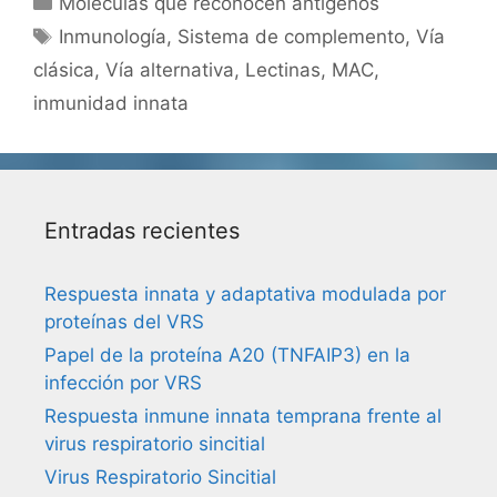
Moléculas que reconocen antígenos
Etiquetas
Inmunología
,
Sistema de complemento
,
Vía
clásica
,
Vía alternativa
,
Lectinas
,
MAC
,
inmunidad innata
Entradas recientes
Respuesta innata y adaptativa modulada por
proteínas del VRS
Papel de la proteína A20 (TNFAIP3) en la
infección por VRS
Respuesta inmune innata temprana frente al
virus respiratorio sincitial
Virus Respiratorio Sincitial