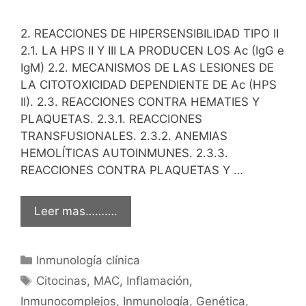
2. REACCIONES DE HIPERSENSIBILIDAD TIPO II
2.1. LA HPS II Y III LA PRODUCEN LOS Ac (IgG e
IgM) 2.2. MECANISMOS DE LAS LESIONES DE
LA CITOTOXICIDAD DEPENDIENTE DE Ac (HPS
II). 2.3. REACCIONES CONTRA HEMATIES Y
PLAQUETAS. 2.3.1. REACCIONES
TRANSFUSIONALES. 2.3.2. ANEMIAS
HEMOLÍTICAS AUTOINMUNES. 2.3.3.
REACCIONES CONTRA PLAQUETAS Y …
Leer mas……….
Categorías
Inmunología clínica
Etiquetas
Citocinas
,
MAC
,
Inflamación
,
Inmunocomplejos
,
Inmunología
,
Genética
,