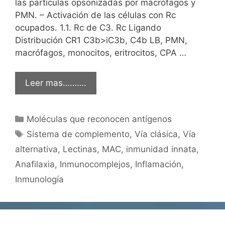
las partículas opsonizadas por macrófagos y
PMN. – Activación de las células con Rc
ocupados. 1.1. Rc de C3. Rc Ligando
Distribución CR1 C3b>iC3b, C4b LB, PMN,
macrófagos, monocitos, eritrocitos, CPA …
Leer mas……….
Categorías
Moléculas que reconocen antígenos
Etiquetas
Sistema de complemento
,
Vía clásica
,
Vía
alternativa
,
Lectinas
,
MAC
,
inmunidad innata
,
Anafilaxia
,
Inmunocomplejos
,
Inflamación
,
Inmunología