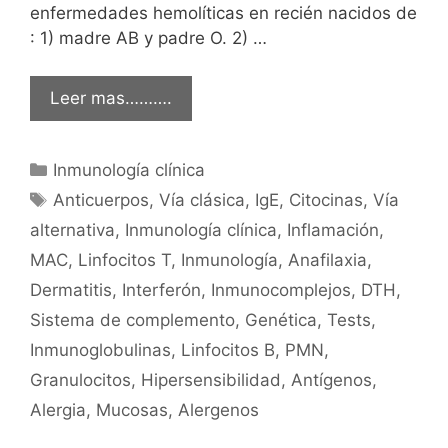
enfermedades hemolíticas en recién nacidos de
: 1) madre AB y padre O. 2) …
Leer mas……….
Categorías
Inmunología clínica
Etiquetas
Anticuerpos
,
Vía clásica
,
IgE
,
Citocinas
,
Vía
alternativa
,
Inmunología clínica
,
Inflamación
,
MAC
,
Linfocitos T
,
Inmunología
,
Anafilaxia
,
Dermatitis
,
Interferón
,
Inmunocomplejos
,
DTH
,
Sistema de complemento
,
Genética
,
Tests
,
Inmunoglobulinas
,
Linfocitos B
,
PMN
,
Granulocitos
,
Hipersensibilidad
,
Antígenos
,
Alergia
,
Mucosas
,
Alergenos