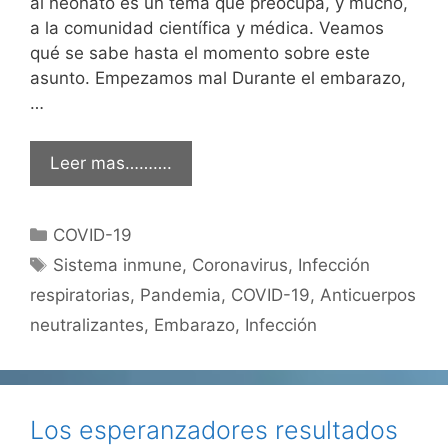
al neonato es un tema que preocupa, y mucho,
a la comunidad científica y médica. Veamos
qué se sabe hasta el momento sobre este
asunto. Empezamos mal Durante el embarazo,
…
Leer mas……….
Categorías
COVID-19
Etiquetas
Sistema inmune
,
Coronavirus
,
Infección
respiratorias
,
Pandemia
,
COVID-19
,
Anticuerpos
neutralizantes
,
Embarazo
,
Infección
Los esperanzadores resultados