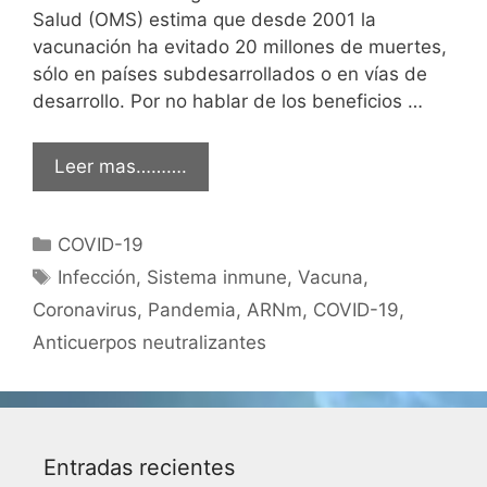
Salud (OMS) estima que desde 2001 la
vacunación ha evitado 20 millones de muertes,
sólo en países subdesarrollados o en vías de
desarrollo. Por no hablar de los beneficios …
Leer mas……….
Categorías
COVID-19
Etiquetas
Infección
,
Sistema inmune
,
Vacuna
,
Coronavirus
,
Pandemia
,
ARNm
,
COVID-19
,
Anticuerpos neutralizantes
Entradas recientes