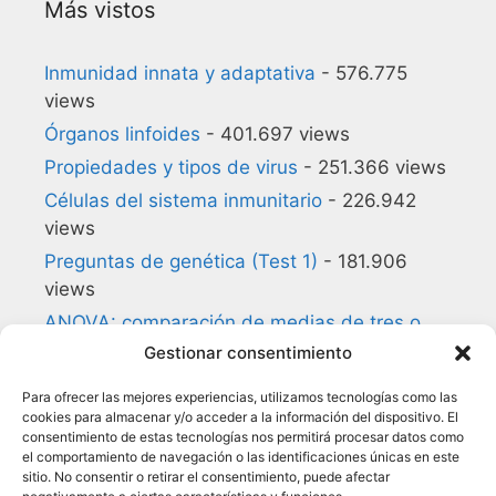
Más vistos
Inmunidad innata y adaptativa
- 576.775
views
Órganos linfoides
- 401.697 views
Propiedades y tipos de virus
- 251.366 views
Células del sistema inmunitario
- 226.942
views
Preguntas de genética (Test 1)
- 181.906
views
ANOVA: comparación de medias de tres o
más grupos
- 180.857 views
Gestionar consentimiento
Preguntas de biología celular (Test 1)
-
Para ofrecer las mejores experiencias, utilizamos tecnologías como las
140.168 views
cookies para almacenar y/o acceder a la información del dispositivo. El
consentimiento de estas tecnologías nos permitirá procesar datos como
Glosario de Inmunología
- 134.954 views
el comportamiento de navegación o las identificaciones únicas en este
Citocinas
- 118.050 views
sitio. No consentir o retirar el consentimiento, puede afectar