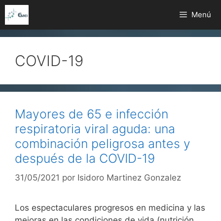
Saltar
Menú
al
contenido
COVID-19
Mayores de 65 e infección
respiratoria viral aguda: una
combinación peligrosa antes y
después de la COVID-19
31/05/2021
por
Isidoro Martinez Gonzalez
Los espectaculares progresos en medicina y las
mejoras en las condiciones de vida (nutrición,