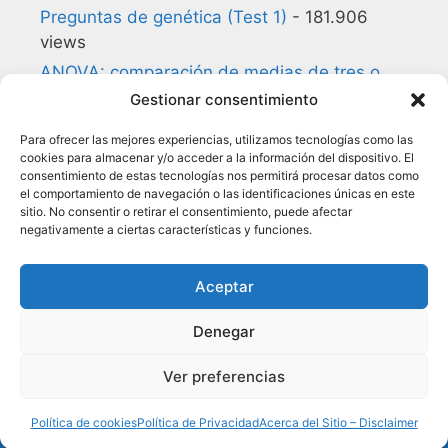
Preguntas de genética (Test 1)
- 181.906
views
ANOVA: comparación de medias de tres o
más grupos
- 180.857 views
Gestionar consentimiento
Preguntas de biología celular (Test 1)
-
Para ofrecer las mejores experiencias, utilizamos tecnologías como las
140.168 views
cookies para almacenar y/o acceder a la información del dispositivo. El
consentimiento de estas tecnologías nos permitirá procesar datos como
Glosario de Inmunología
- 134.957 views
el comportamiento de navegación o las identificaciones únicas en este
Citocinas
- 118.050 views
sitio. No consentir o retirar el consentimiento, puede afectar
negativamente a ciertas características y funciones.
Preguntas de estadística (Test 1)
- 114.164
views
Aceptar
Denegar
Ver preferencias
Copyright © 2026 - Some Rights Reserved -
EMEI
-
Autor
-
Disclaimer
-
Sitemap
Política de cookies
Política de Privacidad
Acerca del Sitio – Disclaimer