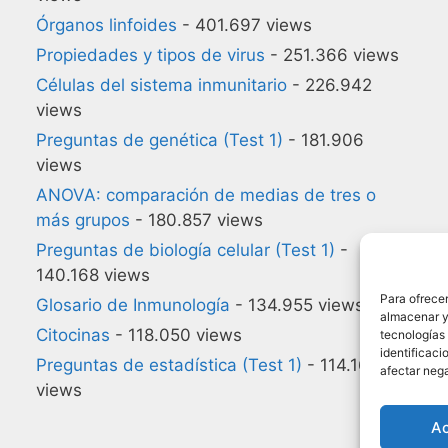
Órganos linfoides
- 401.697 views
Propiedades y tipos de virus
- 251.366 views
Células del sistema inmunitario
- 226.942
views
Preguntas de genética (Test 1)
- 181.906
views
ANOVA: comparación de medias de tres o
más grupos
- 180.857 views
Preguntas de biología celular (Test 1)
-
140.168 views
Para ofrecer
Glosario de Inmunología
- 134.955 views
almacenar y/
Citocinas
- 118.050 views
tecnologías
identificaci
Preguntas de estadística (Test 1)
- 114.164
afectar nega
views
A