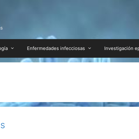
as
ogía
Enfermedades infecciosas
Investigación e
as