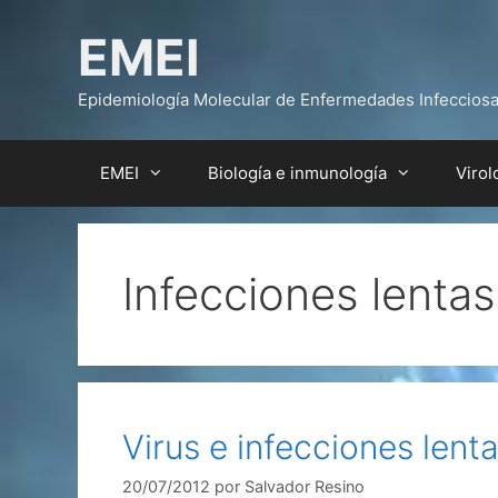
Saltar
EMEI
al
contenido
Epidemiología Molecular de Enfermedades Infeccios
EMEI
Biología e inmunología
Virol
Infecciones lentas
Virus e infecciones lent
20/07/2012
por
Salvador Resino