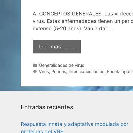
A. CONCEPTOS GENERALES. Las «Infeccione
virus. Estas enfermedades tienen un perio
extenso (5-20 años). Van a dar …
Leer mas……….
Categorías
Generalidades de virus
Etiquetas
Virus
,
Priones
,
Infecciones lentas
,
Encefalopatí
Entradas recientes
Respuesta innata y adaptativa modulada por
proteínas del VRS