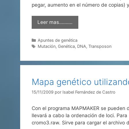
pegar, aumento en el número de copias) 
Leer mas……….
Categorías
Apuntes de genética
Etiquetas
Mutación
,
Genética
,
DNA
,
Transposon
Mapa genético utiliza
15/11/2009
por
Isabel Fernández de Castro
Con el programa MAPMAKER se pueden dete
llevará a cabo la ordenación de loci. Par
cromo3.raw. Sirve para cargar el archivo 