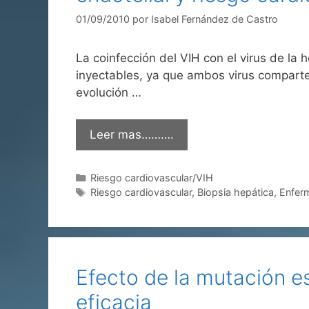
01/09/2010
por
Isabel Fernández de Castro
La coinfección del VIH con el virus de la
inyectables, ya que ambos virus comparten
evolución …
Leer mas……….
Categorías
Riesgo cardiovascular/VIH
Etiquetas
Riesgo cardiovascular
,
Biopsia hepática
,
Enfer
Efecto de la mutación es
eficacia