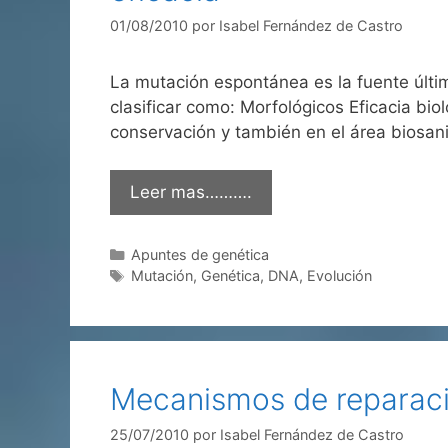
01/08/2010
por
Isabel Fernández de Castro
La mutación espontánea es la fuente últim
clasificar como: Morfológicos Eficacia bi
conservación y también en el área biosani
Leer mas……….
Categorías
Apuntes de genética
Etiquetas
Mutación
,
Genética
,
DNA
,
Evolución
Mecanismos de reparac
25/07/2010
por
Isabel Fernández de Castro