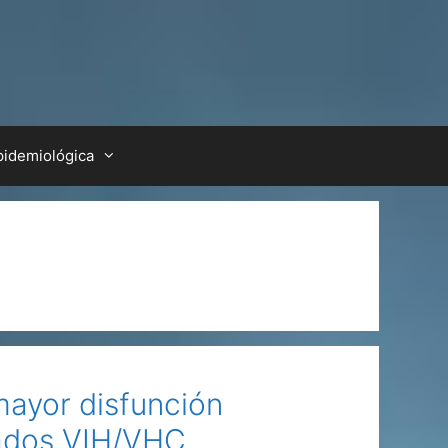
pidemiológica
 mayor disfunción
tados VIH/VHC