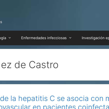
as
ogía
Enfermedades infecciosas
Investigación e
dez de Castro
s de la hepatitis C se asocia con
diovascular en pacientes coinfec