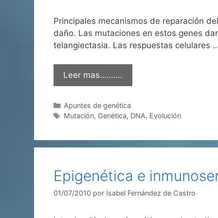
Principales mecanismos de reparación del
daño. Las mutaciones en estos genes dan l
telangiectasia. Las respuestas celulares 
Leer mas……….
Categorías
Apuntes de genética
Etiquetas
Mutación
,
Genética
,
DNA
,
Evolución
Epigenética e inmunose
01/07/2010
por
Isabel Fernández de Castro