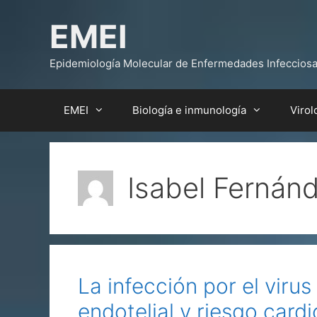
Saltar
EMEI
al
contenido
Epidemiología Molecular de Enfermedades Infeccios
EMEI
Biología e inmunología
Virol
Isabel Fernán
La infección por el viru
endotelial y riesgo car