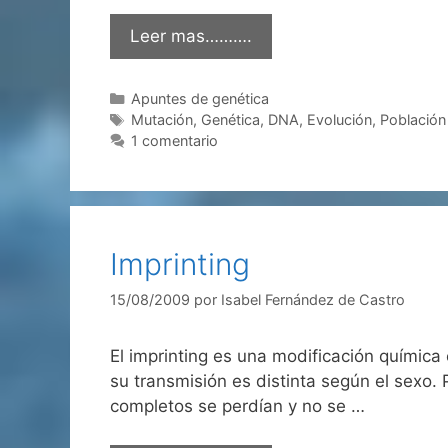
Leer mas……….
Categorías
Apuntes de genética
Etiquetas
Mutación
,
Genética
,
DNA
,
Evolución
,
Población
1 comentario
Imprinting
15/08/2009
por
Isabel Fernández de Castro
El imprinting es una modificación química
su transmisión es distinta según el sexo
completos se perdían y no se …