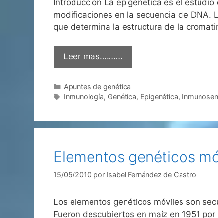
Introducción La epigenética es el estudio
modificaciones en la secuencia de DNA. L
que determina la estructura de la croma
Leer mas……….
Categorías
Apuntes de genética
Etiquetas
Inmunología
,
Genética
,
Epigenética
,
Inmunosen
Elementos genéticos mó
15/05/2010
por
Isabel Fernández de Castro
Los elementos genéticos móviles son sec
Fueron descubiertos en maíz en 1951 por B