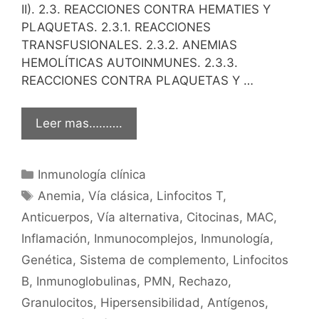
II). 2.3. REACCIONES CONTRA HEMATIES Y
PLAQUETAS. 2.3.1. REACCIONES
TRANSFUSIONALES. 2.3.2. ANEMIAS
HEMOLÍTICAS AUTOINMUNES. 2.3.3.
REACCIONES CONTRA PLAQUETAS Y …
Leer mas……….
Categorías
Inmunología clínica
Etiquetas
Anemia
,
Vía clásica
,
Linfocitos T
,
Anticuerpos
,
Vía alternativa
,
Citocinas
,
MAC
,
Inflamación
,
Inmunocomplejos
,
Inmunología
,
Genética
,
Sistema de complemento
,
Linfocitos
B
,
Inmunoglobulinas
,
PMN
,
Rechazo
,
Granulocitos
,
Hipersensibilidad
,
Antígenos
,