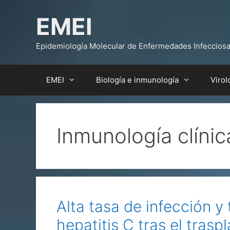
Saltar
EMEI
al
contenido
Epidemiología Molecular de Enfermedades Infeccios
EMEI
Biología e inmunología
Virol
Inmunología clínic
Alta tasa de infección y
hepatitis C tras el trasp