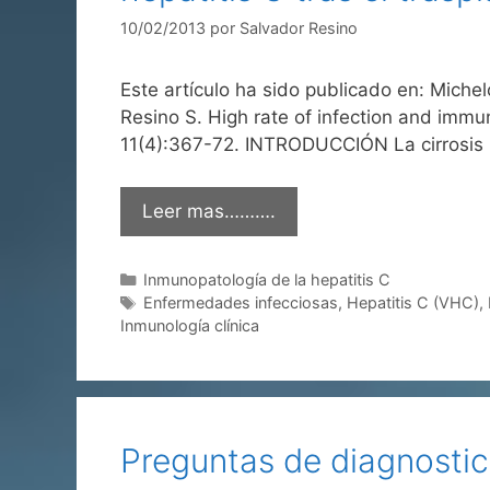
10/02/2013
por
Salvador Resino
Este artículo ha sido publicado en: Miche
Resino S. High rate of infection and immune
11(4):367-72. INTRODUCCIÓN La cirrosis
Leer mas……….
Categorías
Inmunopatología de la hepatitis C
Etiquetas
Enfermedades infecciosas
,
Hepatitis C (VHC)
,
Inmunología clínica
Preguntas de diagnostic