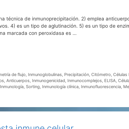
 una técnica de inmunoprecipitación. 2) emplea anticuer
vos. 4) es un tipo de aglutinación. 5) es un tipo de en
ina marcada con peroxidasa es …
etría de flujo
,
Inmunoglobulinas
,
Precipitación
,
Citómetro
,
Células
bs
,
Anticuerpos
,
Inmunogenicidad
,
Inmunocomplejos
,
ELISA
,
Célul
Inmunología
,
Sorting
,
Inmunología clínica
,
Inmunofluorescencia
,
Me
esta inmune celular