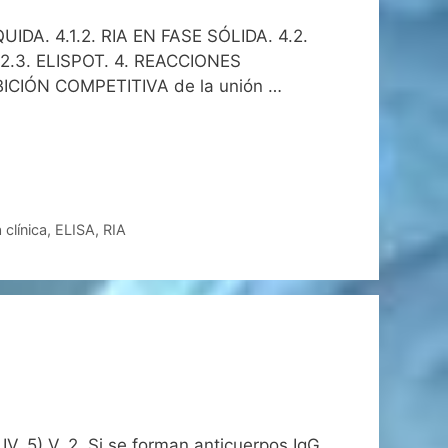
IDA. 4.1.2. RIA EN FASE SÓLIDA. 4.2.
2.3. ELISPOT. 4. REACCIONES
IBICIÓN COMPETITIVA de la unión …
 clínica
,
ELISA
,
RIA
) IV. 5) V. 2. Si se forman anticuerpos IgG