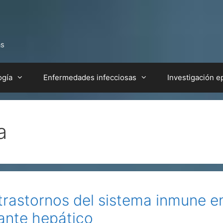
as
ogía
Enfermedades infecciosas
Investigación e
a
 trastornos del sistema inmune 
lante hepático