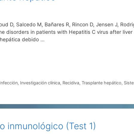
loud D, Salcedo M, Bañares R, Rincon D, Jensen J, Rodr
 disorders in patients with Hepatitis C virus after liver
 hepática debido …
Infección
,
Investigación clínica
,
Recidiva
,
Trasplante hepático
,
Sist
o inmunológico (Test 1)