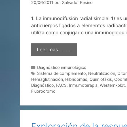
20/06/2011
por
Salvador Resino
1. La inmunodifusión radial simple: 1) es
anticuerpos ligados a elementos radioacti
utiliza como conjugado una inmunoglobul
Leer mas……….
Categorías
Diagnóstico inmunológico
Etiquetas
Sistema de complemento
,
Neutralización
,
Citom
Hemaglutinación
,
Hibridomas
,
Quimiotaxis
,
Coom
Diagnóstico
,
FACS
,
Inmumoterapia
,
Western-blot
,
Fluorocromo
Exploración de la respu