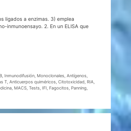
pos ligados a enzimas. 3) emplea
zimo-inmunoensayo. 2. En un ELISA que
 B
,
Inmunodifusión
,
Monoclonales
,
Antígenos
,
as T
,
Anticuerpos quiméricos
,
Citotoxicidad
,
RIA
,
dicina
,
MACS
,
Tests
,
IFI
,
Fagocitos
,
Panning
,