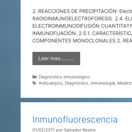
2. REACCIONES DE PRECIPITACIÓN: Electr
RADIOINMUNOELECTROFORESIS. 2.4. EL
ELECTROINMUNODIFUSIÓN CUANTITATIVA
INMUNOFIJACIÓN. 2.5.1. CARACTERÍSTI
COMPONENTES MONOCLONALES 2. REAC
Leer mas……….
Categorías
Diagnóstico inmunológico
Etiquetas
Anticuerpos
,
Diagnóstico
,
Inmunología
,
Medici
Inmunofluorescencia
01/02/2011
por
Salvador Resino