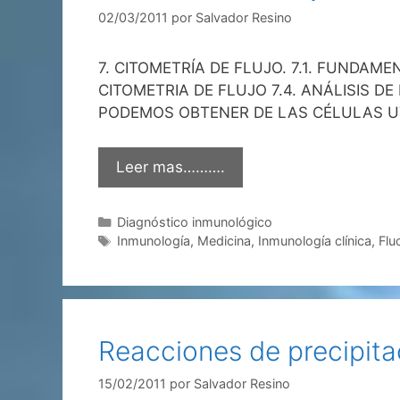
02/03/2011
por
Salvador Resino
7. CITOMETRÍA DE FLUJO. 7.1. FUNDAM
CITOMETRIA DE FLUJO 7.4. ANÁLISIS D
PODEMOS OBTENER DE LAS CÉLULAS UT
Leer mas……….
Categorías
Diagnóstico inmunológico
Etiquetas
Inmunología
,
Medicina
,
Inmunología clínica
,
Flu
Reacciones de precipitaci
15/02/2011
por
Salvador Resino