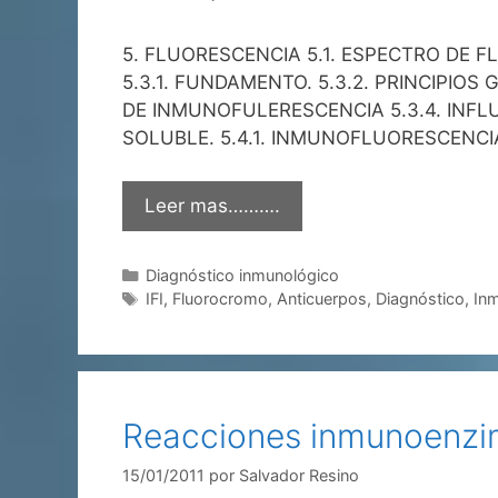
5. FLUORESCENCIA 5.1. ESPECTRO DE 
5.3.1. FUNDAMENTO. 5.3.2. PRINCIPI
DE INMUNOFULERESCENCIA 5.3.4. INFL
SOLUBLE. 5.4.1. INMUNOFLUORESCENCIA
Leer mas……….
Categorías
Diagnóstico inmunológico
Etiquetas
IFI
,
Fluorocromo
,
Anticuerpos
,
Diagnóstico
,
In
Reacciones inmunoenzim
15/01/2011
por
Salvador Resino