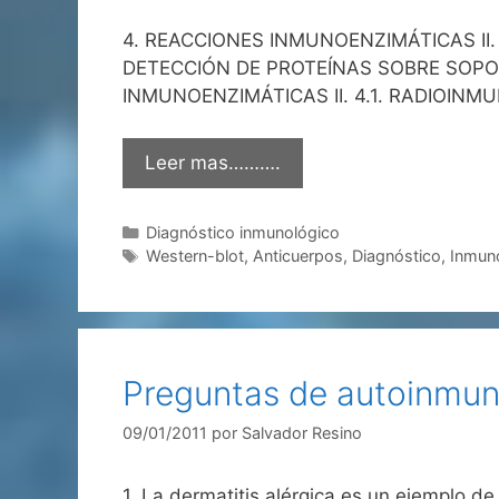
4. REACCIONES INMUNOENZIMÁTICAS II. 4.
DETECCIÓN DE PROTEÍNAS SOBRE SOPORTE
INMUNOENZIMÁTICAS II. 4.1. RADIOINMUNO
Leer mas……….
Categorías
Diagnóstico inmunológico
Etiquetas
Western-blot
,
Anticuerpos
,
Diagnóstico
,
Inmun
Preguntas de autoinmun
09/01/2011
por
Salvador Resino
1. La dermatitis alérgica es un ejemplo de re