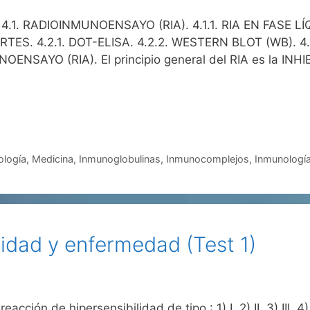
1. RADIOINMUNOENSAYO (RIA). 4.1.1. RIA EN FASE LÍQU
S. 4.2.1. DOT-ELISA. 4.2.2. WESTERN BLOT (WB). 4.
ENSAYO (RIA). El principio general del RIA es la INH
ología
,
Medicina
,
Inmunoglobulinas
,
Inmunocomplejos
,
Inmunología
idad y enfermedad (Test 1)
acción de hipersensibilidad de tipo : 1) I. 2) II. 3) III. 4