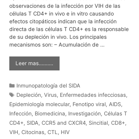
observaciones de la infección por VIH de las
células T CD4+ in vivo e in vitro causando
efectos citopáticos indican que la infección
directa de las células T CD4+ es la responsable
de su depleción in vivo. Los principales
mecanismos son: – Acumulación de …
Leer mas……….
Categorías
Inmunopatología del SIDA
Etiquetas
Depleción
,
Virus
,
Enfermedades infecciosas
,
Epidemiología molecular
,
Fenotipo viral
,
AIDS
,
Infección
,
Biomedicina
,
Investigación
,
Células T
CD4+
,
SIDA
,
CCR5 and CXCR4
,
Sincitial
,
CD8+
,
VIH
,
Citocinas
,
CTL
,
HIV