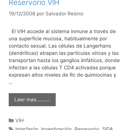
Reservorio VIH
19/12/2008
por
Salvador Resino
El VIH accede al sistema inmune a través de
una superficie mucosa, habitualmente por
contacto sexual. Las células de Langerhans
(dendríticas) atrapan las partículas víricas y las
transportan hasta los ganglios linfáticos, donde
infectan a las células T CD4 activadas porque
expresan altos niveles de Rc de quimiocinas y
…
Leer mas……….
Categorías
VIH
Etiquetas
Interferón
,
Investigación
,
Reservorio
,
SIDA
,