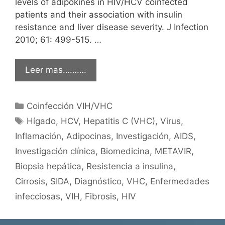
levels of adipokines in HIV/HCV coinfected
patients and their association with insulin
resistance and liver disease severity. J Infection
2010; 61: 499-515. …
Leer mas……….
Categorías
Coinfección VIH/VHC
Etiquetas
Hígado
,
HCV
,
Hepatitis C (VHC)
,
Virus
,
Inflamación
,
Adipocinas
,
Investigación
,
AIDS
,
Investigación clínica
,
Biomedicina
,
METAVIR
,
Biopsia hepática
,
Resistencia a insulina
,
Cirrosis
,
SIDA
,
Diagnóstico
,
VHC
,
Enfermedades
infecciosas
,
VIH
,
Fibrosis
,
HIV