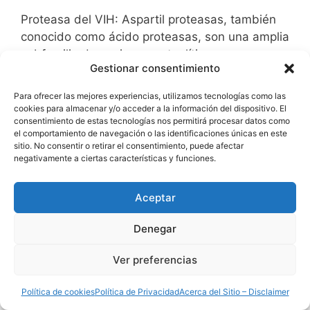
Proteasa del VIH: Aspartil proteasas, también
conocido como ácido proteasas, son una amplia
subfamilia de enzimas proteolíticas que
Gestionar consentimiento
pertenecen a la familia de enzimas
endonucleasas. La subfamilia de las aspartil
Para ofrecer las mejores experiencias, utilizamos tecnologías como las
proteasas se caracteriza por tener muy
cookies para almacenar y/o acceder a la información del dispositivo. El
consentimiento de estas tecnologías nos permitirá procesar datos como
conservadas la secuencia Asp -Gly-Thr.
el comportamiento de navegación o las identificaciones únicas en este
Aspartate proteases in general, with the
sitio. No consentir o retirar el consentimiento, puede afectar
exception of HIV …
negativamente a ciertas características y funciones.
Aceptar
Leer mas……….
Denegar
Categorías
VIH
Ver preferencias
Etiquetas
HIV
,
Virus
,
AIDS
,
Biomedicina
,
Inhibidores de
proteasas
,
Investigación
,
Proteasa
,
SIDA
,
Política de cookies
Política de Privacidad
Acerca del Sitio – Disclaimer