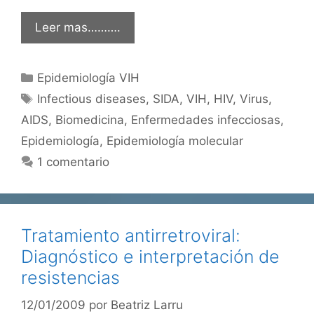
Leer mas……….
Categorías
Epidemiología VIH
Etiquetas
Infectious diseases
,
SIDA
,
VIH
,
HIV
,
Virus
,
AIDS
,
Biomedicina
,
Enfermedades infecciosas
,
Epidemiología
,
Epidemiología molecular
1 comentario
Tratamiento antirretroviral:
Diagnóstico e interpretación de
resistencias
12/01/2009
por
Beatriz Larru