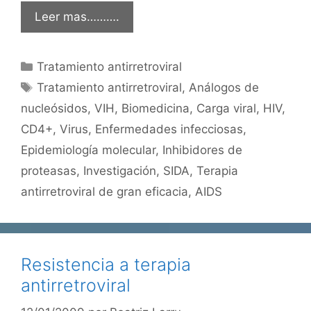
Leer mas……….
Categorías
Tratamiento antirretroviral
Etiquetas
Tratamiento antirretroviral
,
Análogos de
nucleósidos
,
VIH
,
Biomedicina
,
Carga viral
,
HIV
,
CD4+
,
Virus
,
Enfermedades infecciosas
,
Epidemiología molecular
,
Inhibidores de
proteasas
,
Investigación
,
SIDA
,
Terapia
antirretroviral de gran eficacia
,
AIDS
Resistencia a terapia
antirretroviral