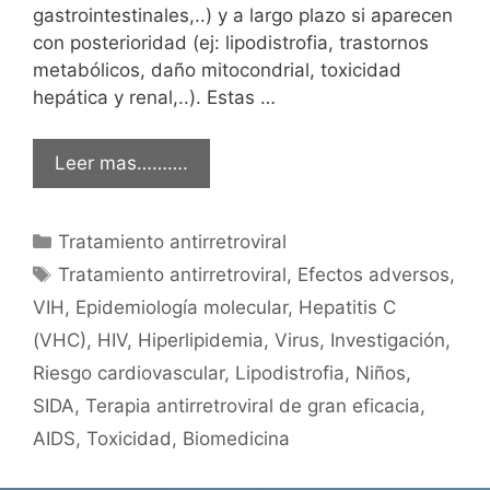
gastrointestinales,..) y a largo plazo si aparecen
con posterioridad (ej: lipodistrofia, trastornos
metabólicos, daño mitocondrial, toxicidad
hepática y renal,..). Estas …
Leer mas……….
Categorías
Tratamiento antirretroviral
Etiquetas
Tratamiento antirretroviral
,
Efectos adversos
,
VIH
,
Epidemiología molecular
,
Hepatitis C
(VHC)
,
HIV
,
Hiperlipidemia
,
Virus
,
Investigación
,
Riesgo cardiovascular
,
Lipodistrofia
,
Niños
,
SIDA
,
Terapia antirretroviral de gran eficacia
,
AIDS
,
Toxicidad
,
Biomedicina