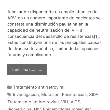
A pesar de disponer de un amplio abanico de
ARV, en un número importante de pacientes se
constata una disminución paulatina en la
capacidad de neutralización del VIH a
consecuencia del desarrollo de resistencias[1].
Éstas constituyen una de las principales causas
del fracaso terapéutico, limitando las opciones
futuras y complicando …
Leer mas……….
Categorías
Tratamiento antirretroviral
Etiquetas
Investigación
,
Mutación
,
Resistencias
,
SIDA
,
Tratamiento antirretroviral
,
VIH
,
AIDS
,
Biomedicina
,
HIV
,
Epidemiología molecular
,