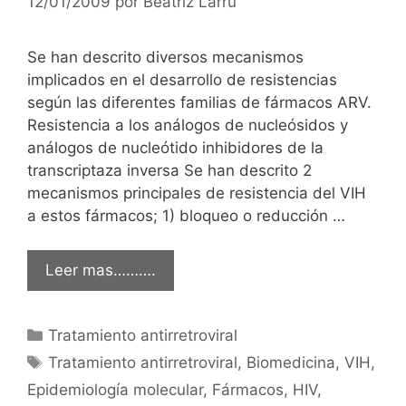
12/01/2009
por
Beatriz Larru
Se han descrito diversos mecanismos
implicados en el desarrollo de resistencias
según las diferentes familias de fármacos ARV.
Resistencia a los análogos de nucleósidos y
análogos de nucleótido inhibidores de la
transcriptaza inversa Se han descrito 2
mecanismos principales de resistencia del VIH
a estos fármacos; 1) bloqueo o reducción …
Leer mas……….
Categorías
Tratamiento antirretroviral
Etiquetas
Tratamiento antirretroviral
,
Biomedicina
,
VIH
,
Epidemiología molecular
,
Fármacos
,
HIV
,