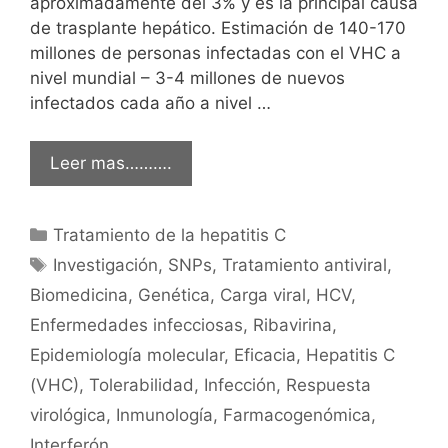
aproximadamente del 3% y es la principal causa
de trasplante hepático. Estimación de 140-170
millones de personas infectadas con el VHC a
nivel mundial – 3-4 millones de nuevos
infectados cada año a nivel …
Leer mas……….
Categorías
Tratamiento de la hepatitis C
Etiquetas
Investigación
,
SNPs
,
Tratamiento antiviral
,
Biomedicina
,
Genética
,
Carga viral
,
HCV
,
Enfermedades infecciosas
,
Ribavirina
,
Epidemiología molecular
,
Eficacia
,
Hepatitis C
(VHC)
,
Tolerabilidad
,
Infección
,
Respuesta
virológica
,
Inmunología
,
Farmacogenómica
,
Interferón