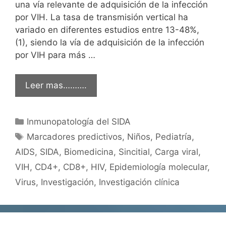
una vía relevante de adquisición de la infección
por VIH. La tasa de transmisión vertical ha
variado en diferentes estudios entre 13-48%,
(1), siendo la vía de adquisición de la infección
por VIH para más …
Leer mas……….
Categorías
Inmunopatología del SIDA
Etiquetas
Marcadores predictivos
,
Niños
,
Pediatría
,
AIDS
,
SIDA
,
Biomedicina
,
Sincitial
,
Carga viral
,
VIH
,
CD4+
,
CD8+
,
HIV
,
Epidemiología molecular
,
Virus
,
Investigación
,
Investigación clínica