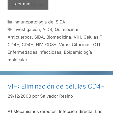
Leer mas……….
Categorías
Inmunopatología del SIDA
Etiquetas
Investigación
,
AIDS
,
Quimiocinas
,
Anticuerpos
,
SIDA
,
Biomedicina
,
VIH
,
Células T
CD4+
,
CD4+
,
HIV
,
CD8+
,
Virus
,
Citocinas
,
CTL
,
Enfermedades infecciosas
,
Epidemiología
molecular
VIH: Eliminación de células CD4+
29/12/2008
por
Salvador Resino
A) Mecanismos directos. Infección directa. Las