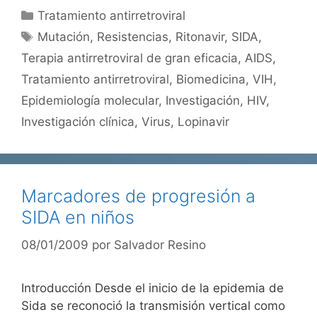
Categorías
Tratamiento antirretroviral
Etiquetas
Mutación
,
Resistencias
,
Ritonavir
,
SIDA
,
Terapia antirretroviral de gran eficacia
,
AIDS
,
Tratamiento antirretroviral
,
Biomedicina
,
VIH
,
Epidemiología molecular
,
Investigación
,
HIV
,
Investigación clínica
,
Virus
,
Lopinavir
Marcadores de progresión a
SIDA en niños
08/01/2009
por
Salvador Resino
Introducción Desde el inicio de la epidemia de
Sida se reconoció la transmisión vertical como