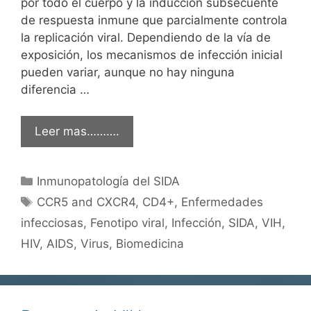
por todo el cuerpo y la inducción subsecuente
de respuesta inmune que parcialmente controla
la replicación viral. Dependiendo de la vía de
exposición, los mecanismos de infección inicial
pueden variar, aunque no hay ninguna
diferencia …
Leer mas……….
Categorías
Inmunopatología del SIDA
Etiquetas
CCR5 and CXCR4
,
CD4+
,
Enfermedades
infecciosas
,
Fenotipo viral
,
Infección
,
SIDA
,
VIH
,
HIV
,
AIDS
,
Virus
,
Biomedicina