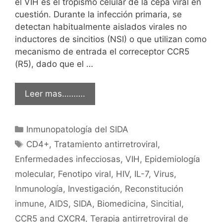
el VIH es el tropismo celular de la cepa viral en
cuestión. Durante la infección primaria, se
detectan habitualmente aislados virales no
inductores de sincitios (NSI) o que utilizan como
mecanismo de entrada el correceptor CCR5
(R5), dado que el …
Leer mas……….
Categorías
Inmunopatología del SIDA
Etiquetas
CD4+
,
Tratamiento antirretroviral
,
Enfermedades infecciosas
,
VIH
,
Epidemiología
molecular
,
Fenotipo viral
,
HIV
,
IL-7
,
Virus
,
Inmunología
,
Investigación
,
Reconstitución
inmune
,
AIDS
,
SIDA
,
Biomedicina
,
Sincitial
,
CCR5 and CXCR4
,
Terapia antirretroviral de