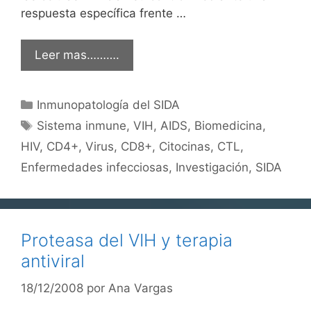
respuesta específica frente …
Leer mas……….
Categorías
Inmunopatología del SIDA
Etiquetas
Sistema inmune
,
VIH
,
AIDS
,
Biomedicina
,
HIV
,
CD4+
,
Virus
,
CD8+
,
Citocinas
,
CTL
,
Enfermedades infecciosas
,
Investigación
,
SIDA
Proteasa del VIH y terapia
antiviral
18/12/2008
por
Ana Vargas