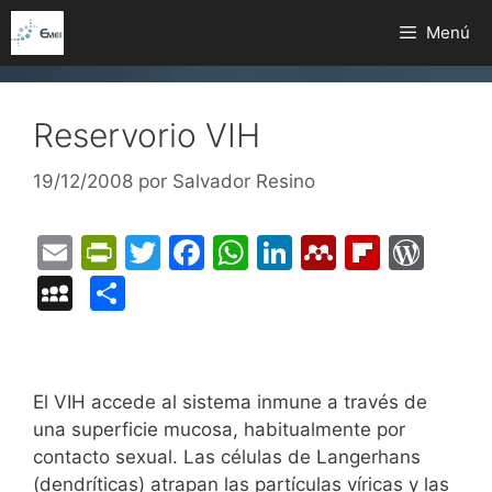
Saltar
Menú
al
contenido
Reservorio VIH
19/12/2008
por
Salvador Resino
E
Pr
T
F
W
Li
M
Fl
W
m
in
w
a
h
n
e
ip
or
M
C
ai
tF
itt
c
at
k
n
b
d
y
o
l
ri
er
e
s
e
d
o
Pr
S
m
e
b
A
dI
el
ar
e
p
p
El VIH accede al sistema inmune a través de
n
o
p
n
e
d
s
a
ar
una superficie mucosa, habitualmente por
dl
o
p
y
s
contacto sexual. Las células de Langerhans
c
tir
(dendríticas) atrapan las partículas víricas y las