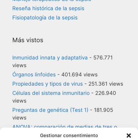
Reseña histórica de la sepsis
Fisiopatología de la sepsis
Más vistos
Inmunidad innata y adaptativa
- 576.771
views
Órganos linfoides
- 401.694 views
Propiedades y tipos de virus
- 251.361 views
Células del sistema inmunitario
- 226.940
views
Preguntas de genética (Test 1)
- 181.905
views
ANOVA: comparación de medias de tres o
más grupos
- 180.857 views
Gestionar consentimiento