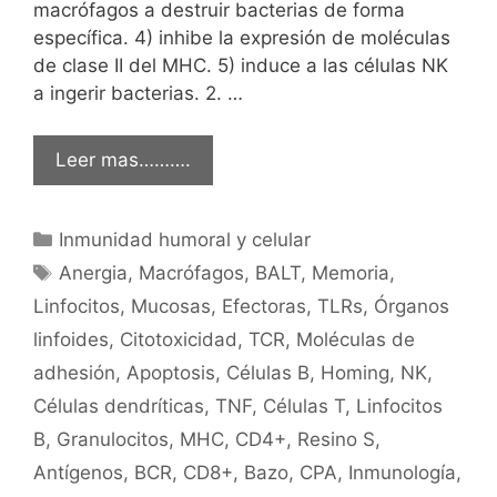
macrófagos a destruir bacterias de forma
específica. 4) inhibe la expresión de moléculas
de clase II del MHC. 5) induce a las células NK
a ingerir bacterias. 2. …
Leer mas……….
Categorías
Inmunidad humoral y celular
Etiquetas
Anergia
,
Macrófagos
,
BALT
,
Memoria
,
Linfocitos
,
Mucosas
,
Efectoras
,
TLRs
,
Órganos
linfoides
,
Citotoxicidad
,
TCR
,
Moléculas de
adhesión
,
Apoptosis
,
Células B
,
Homing
,
NK
,
Células dendríticas
,
TNF
,
Células T
,
Linfocitos
B
,
Granulocitos
,
MHC
,
CD4+
,
Resino S
,
Antígenos
,
BCR
,
CD8+
,
Bazo
,
CPA
,
Inmunología
,