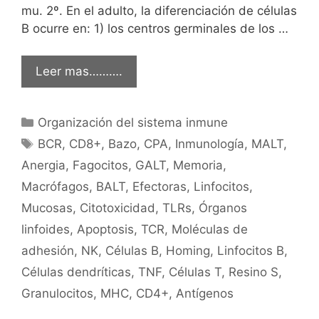
mu. 2º. En el adulto, la diferenciación de células
B ocurre en: 1) los centros germinales de los …
Leer mas……….
Categorías
Organización del sistema inmune
Etiquetas
BCR
,
CD8+
,
Bazo
,
CPA
,
Inmunología
,
MALT
,
Anergia
,
Fagocitos
,
GALT
,
Memoria
,
Macrófagos
,
BALT
,
Efectoras
,
Linfocitos
,
Mucosas
,
Citotoxicidad
,
TLRs
,
Órganos
linfoides
,
Apoptosis
,
TCR
,
Moléculas de
adhesión
,
NK
,
Células B
,
Homing
,
Linfocitos B
,
Células dendríticas
,
TNF
,
Células T
,
Resino S
,
Granulocitos
,
MHC
,
CD4+
,
Antígenos