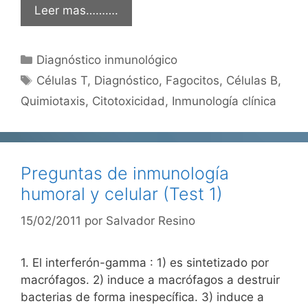
Leer mas……….
Categorías
Diagnóstico inmunológico
Etiquetas
Células T
,
Diagnóstico
,
Fagocitos
,
Células B
,
Quimiotaxis
,
Citotoxicidad
,
Inmunología clínica
Preguntas de inmunología
humoral y celular (Test 1)
15/02/2011
por
Salvador Resino
1. El interferón-gamma : 1) es sintetizado por
macrófagos. 2) induce a macrófagos a destruir
bacterias de forma inespecífica. 3) induce a