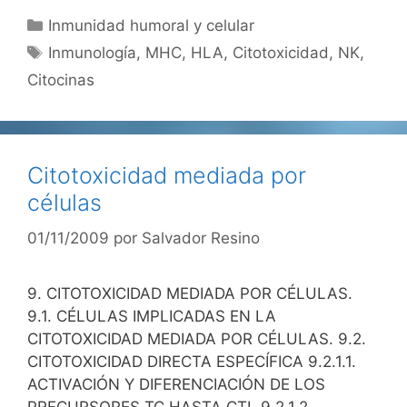
Categorías
Inmunidad humoral y celular
Etiquetas
Inmunología
,
MHC
,
HLA
,
Citotoxicidad
,
NK
,
Citocinas
Citotoxicidad mediada por
células
01/11/2009
por
Salvador Resino
9. CITOTOXICIDAD MEDIADA POR CÉLULAS.
9.1. CÉLULAS IMPLICADAS EN LA
CITOTOXICIDAD MEDIADA POR CÉLULAS. 9.2.
CITOTOXICIDAD DIRECTA ESPECÍFICA 9.2.1.1.
ACTIVACIÓN Y DIFERENCIACIÓN DE LOS
PRECURSORES TC HASTA CTL 9.2.1.2.