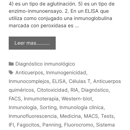
4) es un tipo de aglutinación. 5) es un tipo de
enzimo-inmunoensayo. 2. En un ELISA que
utiliza como conjugado una inmunoglobulina
marcada con peroxidasa es …
Leer mas……….
Categorías
Diagnóstico inmunológico
Etiquetas
Anticuerpos
,
Inmunogenicidad
,
Inmunocomplejos
,
ELISA
,
Células T
,
Anticuerpos
quiméricos
,
Citotoxicidad
,
RIA
,
Diagnóstico
,
FACS
,
Inmumoterapia
,
Western-blot
,
Inmunología
,
Sorting
,
Inmunología clínica
,
Inmunofluorescencia
,
Medicina
,
MACS
,
Tests
,
IFI
,
Fagocitos
,
Panning
,
Fluorocromo
,
Sistema