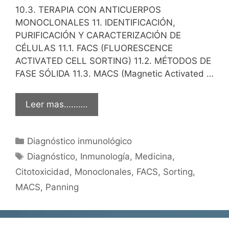
10.3. TERAPIA CON ANTICUERPOS
MONOCLONALES 11. IDENTIFICACIÓN,
PURIFICACIÓN Y CARACTERIZACIÓN DE
CÉLULAS 11.1. FACS (FLUORESCENCE
ACTIVATED CELL SORTING) 11.2. MÉTODOS DE
FASE SÓLIDA 11.3. MACS (Magnetic Activated …
Leer mas……….
Categorías
Diagnóstico inmunológico
Etiquetas
Diagnóstico
,
Inmunología
,
Medicina
,
Citotoxicidad
,
Monoclonales
,
FACS
,
Sorting
,
MACS
,
Panning