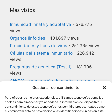
Más vistos
Inmunidad innata y adaptativa
- 576.775
views
Órganos linfoides
- 401.697 views
Propiedades y tipos de virus
- 251.365 views
Células del sistema inmunitario
- 226.942
views
Preguntas de genética (Test 1)
- 181.906
views
ANOVA: comparación de medias de tres o
más grupos
- 180.857 views
Gestionar consentimiento
Preguntas de biología celular (Test 1)
-
Para ofrecer las mejores experiencias, utilizamos tecnologías como las
140.168 views
cookies para almacenar y/o acceder a la información del dispositivo. El
consentimiento de estas tecnologías nos permitirá procesar datos como
Glosario de Inmunología
- 134.954 views
el comportamiento de navegación o las identificaciones únicas en este