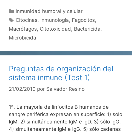
Categorías
Inmunidad humoral y celular
Etiquetas
Citocinas
,
Inmunología
,
Fagocitos
,
Macrófagos
,
Citotoxicidad
,
Bactericida
,
Microbicida
Preguntas de organización del
sistema inmune (Test 1)
21/02/2010
por
Salvador Resino
1º. La mayoría de linfocitos B humanos de
sangre periférica expresan en superficie: 1) sólo
IgM. 2) simultáneamente IgM e IgD. 3) sólo IgG.
4) simultáneamente IgM e IgG. 5) sólo cadenas