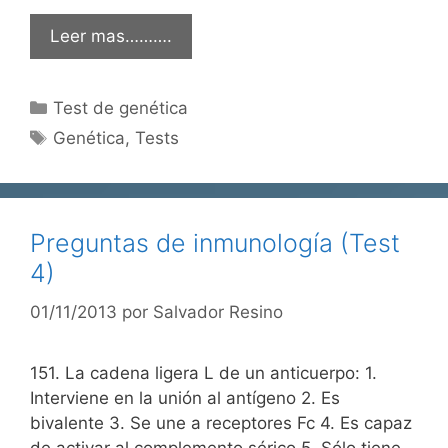
Leer mas……….
Categorías
Test de genética
Etiquetas
Genética
,
Tests
Preguntas de inmunología (Test
4)
01/11/2013
por
Salvador Resino
151. La cadena ligera L de un anticuerpo: 1.
Interviene en la unión al antígeno 2. Es
bivalente 3. Se une a receptores Fc 4. Es capaz
de activar al complemento sérico 5. Sólo tiene