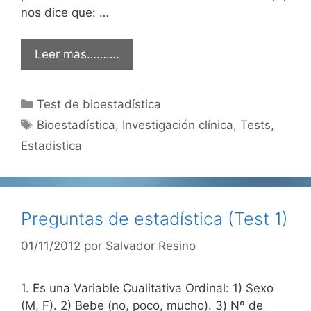
nos dice que: …
Leer mas……….
Categorías
Test de bioestadística
Etiquetas
Bioestadística
,
Investigación clínica
,
Tests
,
Estadistica
Preguntas de estadística (Test 1)
01/11/2012
por
Salvador Resino
1. Es una Variable Cualitativa Ordinal: 1) Sexo
(M, F). 2) Bebe (no, poco, mucho). 3) Nº de