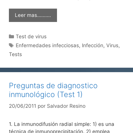
Leer mas……….
Categorías
Test de virus
Etiquetas
Enfermedades infecciosas
,
Infección
,
Virus
,
Tests
Preguntas de diagnostico
inmunológico (Test 1)
20/06/2011
por
Salvador Resino
1. La inmunodifusión radial simple: 1) es una
técnica de inmunoprecipitación. 2) emplea