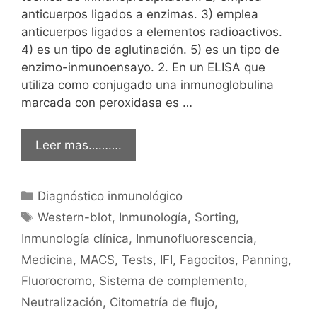
anticuerpos ligados a enzimas. 3) emplea
anticuerpos ligados a elementos radioactivos.
4) es un tipo de aglutinación. 5) es un tipo de
enzimo-inmunoensayo. 2. En un ELISA que
utiliza como conjugado una inmunoglobulina
marcada con peroxidasa es …
Leer mas……….
Categorías
Diagnóstico inmunológico
Etiquetas
Western-blot
,
Inmunología
,
Sorting
,
Inmunología clínica
,
Inmunofluorescencia
,
Medicina
,
MACS
,
Tests
,
IFI
,
Fagocitos
,
Panning
,
Fluorocromo
,
Sistema de complemento
,
Neutralización
,
Citometría de flujo
,