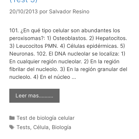
20/10/2013
por
Salvador Resino
101. ¿En qué tipo celular son abundantes los
peroxisomas?: 1) Osteoblastos. 2) Hepatocitos.
3) Leucocitos PMN. 4) Células epidérmicas. 5)
Neuronas. 102. El DNA nucleolar se localiza: 1)
En cualquier región nucleolar. 2) En la región
fibrilar del nucleolo. 3) En la región granular del
nucleolo. 4) En el núcleo …
Leer mas……….
Categorías
Test de biología celular
Etiquetas
Tests
,
Célula
,
Biología