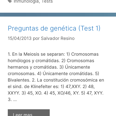
Etiquetas
Inmunología
,
Tests
Preguntas de genética (Test 1)
15/04/2013
por
Salvador Resino
1. En la Meiosis se separan: 1) Cromosomas
homólogos y cromátidas. 2) Cromosomas
hermanos y cromátidas. 3) Únicamente
cromosomas. 4) Únicamente cromátidas. 5)
Bivalentes. 2. La constitución cromosómica en
el sind. de Klinefelter es: 1) 47,XXY. 2) 48,
XXYY. 3) 45, XO. 4) 45, XO/46, XY. 5) 47, XYY.
3. …
Leer mas……….