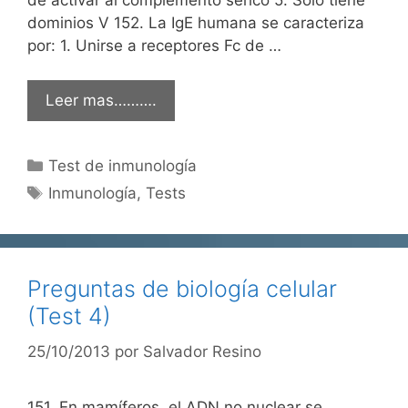
dominios V 152. La IgE humana se caracteriza
por: 1. Unirse a receptores Fc de …
Leer mas……….
Categorías
Test de inmunología
Etiquetas
Inmunología
,
Tests
Preguntas de biología celular
(Test 4)
25/10/2013
por
Salvador Resino
151. En mamíferos, el ADN no nuclear se