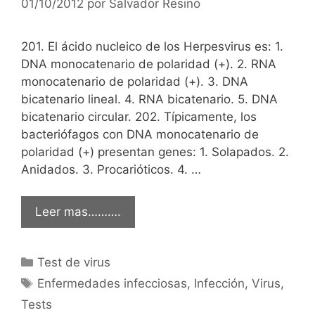
01/10/2012
por
Salvador Resino
201. El ácido nucleico de los Herpesvirus es: 1.
DNA monocatenario de polaridad (+). 2. RNA
monocatenario de polaridad (+). 3. DNA
bicatenario lineal. 4. RNA bicatenario. 5. DNA
bicatenario circular. 202. Típicamente, los
bacteriófagos con DNA monocatenario de
polaridad (+) presentan genes: 1. Solapados. 2.
Anidados. 3. Procarióticos. 4. …
Leer mas……….
Categorías
Test de virus
Etiquetas
Enfermedades infecciosas
,
Infección
,
Virus
,
Tests