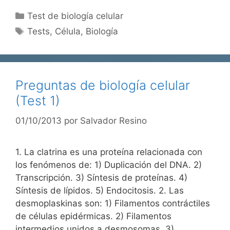
Categorías
Test de biología celular
Etiquetas
Tests
,
Célula
,
Biología
Preguntas de biología celular
(Test 1)
01/10/2013
por
Salvador Resino
1. La clatrina es una proteína relacionada con
los fenómenos de: 1) Duplicación del DNA. 2)
Transcripción. 3) Síntesis de proteínas. 4)
Síntesis de lípidos. 5) Endocitosis. 2. Las
desmoplaskinas son: 1) Filamentos contráctiles
de células epidérmicas. 2) Filamentos
intermedios unidos a desmosomas. 3)