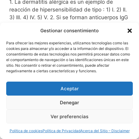
1. La dermatitis alérgica es un ejemplo de
reacción de hipersensibilidad de tipo : 1) I. 2) II.
3) III. 4) IV. 5) V. 2. Si se forman anticuerpos IgG
anti-antígenos A y B pueden ocurrir
Gestionar consentimiento
enfermedades hemolíticas en recién nacidos de
: 1) madre AB y padre O. 2) …
Para ofrecer las mejores experiencias, utilizamos tecnologías como las
cookies para almacenar y/o acceder a la información del dispositivo. El
consentimiento de estas tecnologías nos permitirá procesar datos como
Leer mas……….
el comportamiento de navegación o las identificaciones únicas en este
sitio. No consentir o retirar el consentimiento, puede afectar
negativamente a ciertas características y funciones.
Categorías
Inmunología clínica
Aceptar
Etiquetas
Alergia
,
Mucosas
,
Alergenos
,
Anticuerpos
,
Vía clásica
,
IgE
,
Citocinas
,
Vía alternativa
,
Denegar
Inmunología clínica
,
Inflamación
,
MAC
,
Ver preferencias
Linfocitos T
,
Inmunología
,
Anafilaxia
,
Dermatitis
,
Interferón
,
Inmunocomplejos
,
DTH
,
Sistema de
Política de cookies
Política de Privacidad
Acerca del Sitio – Disclaimer
complemento
,
Genética
,
Tests
,