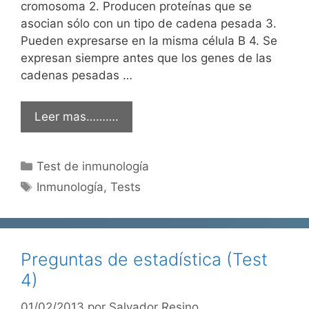
cromosoma 2. Producen proteínas que se
asocian sólo con un tipo de cadena pesada 3.
Pueden expresarse en la misma célula B 4. Se
expresan siempre antes que los genes de las
cadenas pesadas …
Leer mas……….
Categorías
Test de inmunología
Etiquetas
Inmunología
,
Tests
Preguntas de estadística (Test
4)
01/02/2013
por
Salvador Resino