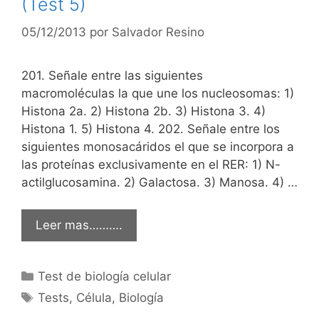
(Test 5)
05/12/2013
por
Salvador Resino
201. Señale entre las siguientes
macromoléculas la que une los nucleosomas: 1)
Histona 2a. 2) Histona 2b. 3) Histona 3. 4)
Histona 1. 5) Histona 4. 202. Señale entre los
siguientes monosacáridos el que se incorpora a
las proteínas exclusivamente en el RER: 1) N-
actilglucosamina. 2) Galactosa. 3) Manosa. 4) …
Leer mas……….
Categorías
Test de biología celular
Etiquetas
Tests
,
Célula
,
Biología