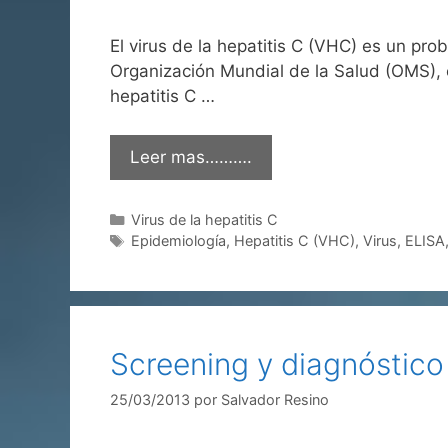
El virus de la hepatitis C (VHC) es un p
Organización Mundial de la Salud (OMS), 
hepatitis C …
Leer mas……….
Categorías
Virus de la hepatitis C
Etiquetas
Epidemiología
,
Hepatitis C (VHC)
,
Virus
,
ELISA
Screening y diagnóstico
25/03/2013
por
Salvador Resino