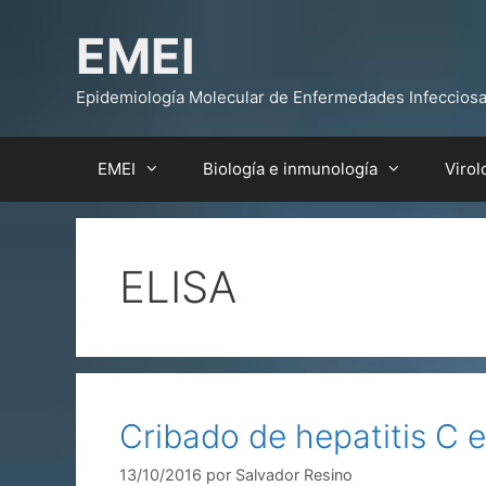
Saltar
EMEI
al
contenido
Epidemiología Molecular de Enfermedades Infeccios
EMEI
Biología e inmunología
Virol
ELISA
Cribado de hepatitis C e
13/10/2016
por
Salvador Resino