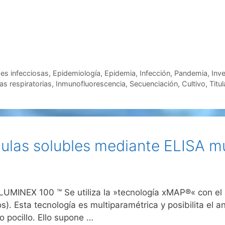
es infecciosas
,
Epidemiología
,
Epidemia
,
Infección
,
Pandemia
,
Inve
as respiratorias
,
Inmunofluorescencia
,
Secuenciación
,
Cultivo
,
Titu
las solubles mediante ELISA mu
MINEX 100 ™ Se utiliza la »tecnología xMAP®« con el
). Esta tecnología es multiparamétrica y posibilita el a
 pocillo. Ello supone …