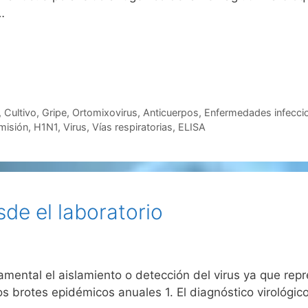
…
,
Cultivo
,
Gripe
,
Ortomixovirus
,
Anticuerpos
,
Enfermedades infecci
misión
,
H1N1
,
Virus
,
Vías respiratorias
,
ELISA
de el laboratorio
damental el aislamiento o detección del virus ya que rep
los brotes epidémicos anuales 1. El diagnóstico virológi