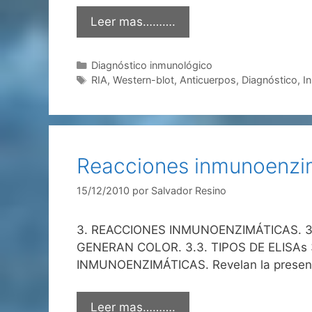
Leer mas……….
Categorías
Diagnóstico inmunológico
Etiquetas
RIA
,
Western-blot
,
Anticuerpos
,
Diagnóstico
,
I
Reacciones inmunoenzi
15/12/2010
por
Salvador Resino
3. REACCIONES INMUNOENZIMÁTICAS. 3.
GENERAN COLOR. 3.3. TIPOS DE ELISAs 3
INMUNOENZIMÁTICAS. Revelan la presencia
Leer mas……….