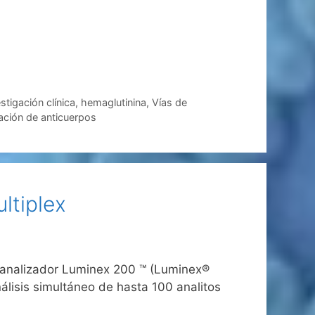
stigación clínica
,
hemaglutinina
,
Vías de
lación de anticuerpos
ltiplex
 analizador Luminex 200 ™ (Luminex®
nálisis simultáneo de hasta 100 analitos