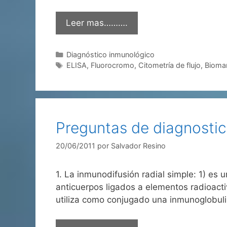
Leer mas……….
Categorías
Diagnóstico inmunológico
Etiquetas
ELISA
,
Fluorocromo
,
Citometría de flujo
,
Bioma
Preguntas de diagnostic
20/06/2011
por
Salvador Resino
1. La inmunodifusión radial simple: 1) es
anticuerpos ligados a elementos radioacti
utiliza como conjugado una inmunoglobul