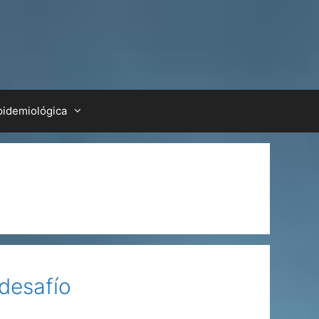
pidemiológica
 desafío