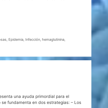
osas
,
Epidemia
,
Infección
,
hemaglutinina
,
resenta una ayuda primordial para el
co se fundamenta en dos estrategias: – Los