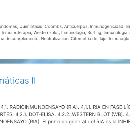
bridomas
,
Quimiotaxis
,
Coombs
,
Anticuerpos
,
Inmunogenicidad
,
I
,
Inmumoterapia
,
Western-blot
,
Inmunología
,
Sorting
,
Inmunología c
ma de complemento
,
Neutralización
,
Citometría de flujo
,
Inmunoglo
áticas II
1. RADIOINMUNOENSAYO (RIA). 4.1.1. RIA EN FASE LÍQU
S. 4.2.1. DOT-ELISA. 4.2.2. WESTERN BLOT (WB). 4.
ENSAYO (RIA). El principio general del RIA es la INH