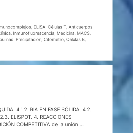
nmunocomplejos
,
ELISA
,
Células T
,
Anticuerpos
línica
,
Inmunofluorescencia
,
Medicina
,
MACS
,
bulinas
,
Precipitación
,
Citómetro
,
Células B
,
IDA. 4.1.2. RIA EN FASE SÓLIDA. 4.2.
2.3. ELISPOT. 4. REACCIONES
IBICIÓN COMPETITIVA de la unión …