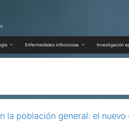
as
ogía
Enfermedades infecciosas
Investigación e
n la población general: el nuevo