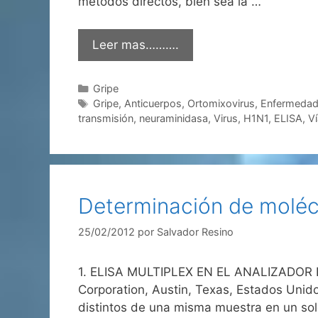
métodos directos, bien sea la …
Leer mas……….
Categorías
Gripe
Etiquetas
Gripe
,
Anticuerpos
,
Ortomixovirus
,
Enfermedad
transmisión
,
neuraminidasa
,
Virus
,
H1N1
,
ELISA
,
Ví
Determinación de molécu
25/02/2012
por
Salvador Resino
1. ELISA MULTIPLEX EN EL ANALIZADOR LU
Corporation, Austin, Texas, Estados Unidos
distintos de una misma muestra en un solo