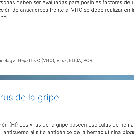
sonas deben ser evaluadas para posibles factores de ri
ión de anticuerpos frente al VHC se debe realizar en l
 and …
miología
,
Hepatitis C (VHC)
,
Virus
,
ELISA
,
PCR
rus de la gripe
ión (HI) Los virus de la gripe poseen espículas de hemag
 anticuerpo al sitio antigénico de la hemaglutinina bloqu