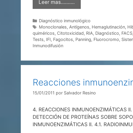
Leer mas……….
Categorías
Diagnóstico inmunológico
Etiquetas
Monoclonales
,
Antígenos
,
Hemaglutinación
,
Hi
quiméricos
,
Citotoxicidad
,
RIA
,
Diagnóstico
,
FACS
Tests
,
IFI
,
Fagocitos
,
Panning
,
Fluorocromo
,
Siste
Inmunodifusión
Reacciones inmunoenzim
15/01/2011
por
Salvador Resino
4. REACCIONES INMUNOENZIMÁTICAS II. 4.
DETECCIÓN DE PROTEÍNAS SOBRE SOPORTE
INMUNOENZIMÁTICAS II. 4.1. RADIOINMUNO