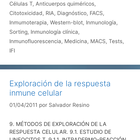
Células T
,
Anticuerpos quiméricos
,
Citotoxicidad
,
RIA
,
Diagnóstico
,
FACS
,
Inmumoterapia
,
Western-blot
,
Inmunología
,
Sorting
,
Inmunología clínica
,
Inmunofluorescencia
,
Medicina
,
MACS
,
Tests
,
IFI
Exploración de la respuesta
inmune celular
01/04/2011
por
Salvador Resino
9. MÉTODOS DE EXPLORACIÓN DE LA
RESPUESTA CELULAR. 9.1. ESTUDIO DE
LINFOCITOS T. 9.1.1. INTRADERMO-REACCIÓN