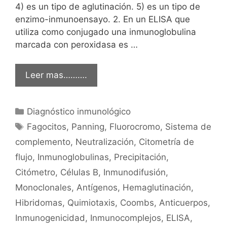
4) es un tipo de aglutinación. 5) es un tipo de
enzimo-inmunoensayo. 2. En un ELISA que
utiliza como conjugado una inmunoglobulina
marcada con peroxidasa es …
Leer mas……….
Categorías
Diagnóstico inmunológico
Etiquetas
Fagocitos
,
Panning
,
Fluorocromo
,
Sistema de
complemento
,
Neutralización
,
Citometría de
flujo
,
Inmunoglobulinas
,
Precipitación
,
Citómetro
,
Células B
,
Inmunodifusión
,
Monoclonales
,
Antígenos
,
Hemaglutinación
,
Hibridomas
,
Quimiotaxis
,
Coombs
,
Anticuerpos
,
Inmunogenicidad
,
Inmunocomplejos
,
ELISA
,