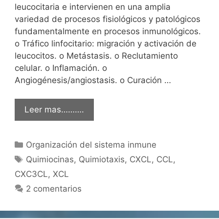
leucocitaria e intervienen en una amplia
variedad de procesos fisiológicos y patológicos
fundamentalmente en procesos inmunológicos.
o Tráfico linfocitario: migración y activación de
leucocitos. o Metástasis. o Reclutamiento
celular. o Inflamación. o
Angiogénesis/angiostasis. o Curación …
Leer mas……….
Categorías
Organización del sistema inmune
Etiquetas
Quimiocinas
,
Quimiotaxis
,
CXCL
,
CCL
,
CXC3CL
,
XCL
2 comentarios