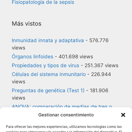
Fisiopatología de la sepsis
Más vistos
Inmunidad innata y adaptativa
- 576.776
views
Órganos linfoides
- 401.698 views
Propiedades y tipos de virus
- 251.367 views
Células del sistema inmunitario
- 226.944
views
Preguntas de genética (Test 1)
- 181.906
views
ANOVA: comparación de medias de tres o
más grupos
- 180.857 views
Gestionar consentimiento
Preguntas de biología celular (Test 1)
-
Para ofrecer las mejores experiencias, utilizamos tecnologías como las
140.168 views
cookies para almacenar y/o acceder a la información del dispositivo. El