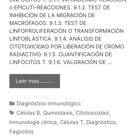
o EPICUTI-REACCIONES. 9.1.2. TEST DE
INHIBICIÓN DE LA MIGRACIÓN DE
MACRÓFAGOS. 9.1.3. TEST DE
LINFOPROLIFERACIÓN O TRANSFORMACIÓN
LINFOBLÁSTICA. 9.1.4. ANÁLISIS DE
CITOTOXICIDAD POR LIBERACIÓN DE CROMO
RADIACTIVO. 9.1.5. CUANTIFICACIÓN DE
LINFOCITOS T. 9.1.6. VALORACIÓN DE …
Leer mas……….
Categorías
Diagnóstico inmunológico
Etiquetas
Células B
,
Quimiotaxis
,
Citotoxicidad
,
Inmunología clínica
,
Células T
,
Diagnóstico
,
Fagocitos