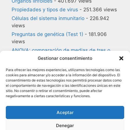
Órganos linfoides
- 401.697 views
Propiedades y tipos de virus
- 251.366 views
Células del sistema inmunitario
- 226.942
views
Preguntas de genética (Test 1)
- 181.906
views
ANOVA: comparación de medias de tres o
más grupos
- 180.857 views
Gestionar consentimiento
Preguntas de biología celular (Test 1)
-
Para ofrecer las mejores experiencias, utilizamos tecnologías como las
140.168 views
cookies para almacenar y/o acceder a la información del dispositivo. El
consentimiento de estas tecnologías nos permitirá procesar datos como
Glosario de Inmunología
- 134.955 views
el comportamiento de navegación o las identificaciones únicas en este
Citocinas
- 118.050 views
sitio. No consentir o retirar el consentimiento, puede afectar
negativamente a ciertas características y funciones.
Preguntas de estadística (Test 1)
- 114.164
views
Aceptar
Denegar