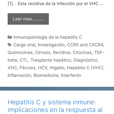
[1]. . Esta recidiva de la infección por el VHC …
Leer mas……….
Categorías
Inmunopatología de la hepatitis C
Etiquetas
Carga viral
,
Investigación
,
CCR5 and CXCR4
,
Quimiocinas
,
Cirrosis
,
Recidiva
,
Citocinas
,
TGF-
beta
,
CTL
,
Trasplante hepático
,
Diagnóstico
,
VHC
,
Fibrosis
,
HCV
,
Hígado
,
Hepatitis C (VHC)
,
Inflamación
,
Biomedicina
,
Interferón
Hepatitis C y sistema inmune:
implicaciones en la respuesta al