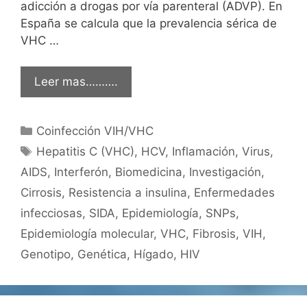
adicción a drogas por vía parenteral (ADVP). En
España se calcula que la prevalencia sérica de
VHC …
Leer mas……….
Categorías
Coinfección VIH/VHC
Etiquetas
Hepatitis C (VHC)
,
HCV
,
Inflamación
,
Virus
,
AIDS
,
Interferón
,
Biomedicina
,
Investigación
,
Cirrosis
,
Resistencia a insulina
,
Enfermedades
infecciosas
,
SIDA
,
Epidemiología
,
SNPs
,
Epidemiología molecular
,
VHC
,
Fibrosis
,
VIH
,
Genotipo
,
Genética
,
Hígado
,
HIV