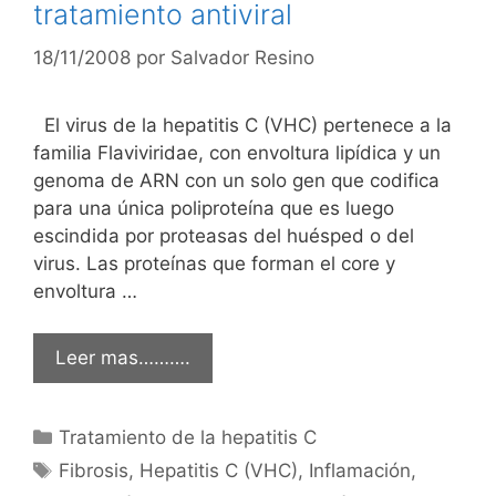
tratamiento antiviral
18/11/2008
por
Salvador Resino
El virus de la hepatitis C (VHC) pertenece a la
familia Flaviviridae, con envoltura lipídica y un
genoma de ARN con un solo gen que codifica
para una única poliproteína que es luego
escindida por proteasas del huésped o del
virus. Las proteínas que forman el core y
envoltura …
Leer mas……….
Categorías
Tratamiento de la hepatitis C
Etiquetas
Fibrosis
,
Hepatitis C (VHC)
,
Inflamación
,