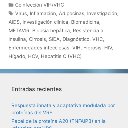
Categorías
Coinfección VIH/VHC
Etiquetas
Virus
,
Inflamación
,
Adipocinas
,
Investigación
,
AIDS
,
Investigación clínica
,
Biomedicina
,
METAVIR
,
Biopsia hepática
,
Resistencia a
insulina
,
Cirrosis
,
SIDA
,
Diagnóstico
,
VHC
,
Enfermedades infecciosas
,
VIH
,
Fibrosis
,
HIV
,
Hígado
,
HCV
,
Hepatitis C (VHC)
Entradas recientes
Respuesta innata y adaptativa modulada por
proteínas del VRS
Papel de la proteína A20 (TNFAIP3) en la