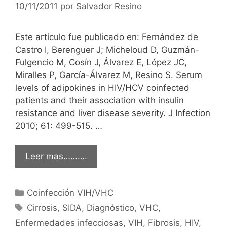
10/11/2011
por
Salvador Resino
Este artículo fue publicado en: Fernández de
Castro I, Berenguer J; Micheloud D, Guzmán-
Fulgencio M, Cosín J, Álvarez E, López JC,
Miralles P, García-Álvarez M, Resino S. Serum
levels of adipokines in HIV/HCV coinfected
patients and their association with insulin
resistance and liver disease severity. J Infection
2010; 61: 499-515. …
Leer mas……….
Categorías
Coinfección VIH/VHC
Etiquetas
Cirrosis
,
SIDA
,
Diagnóstico
,
VHC
,
Enfermedades infecciosas
,
VIH
,
Fibrosis
,
HIV
,