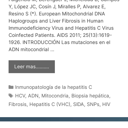
Y, López JC, Cosín J, Miralles P, Alvarez E,
Resino S (*). European Mitochondrial DNA
Haplogroups and Liver Fibrosis in Human
Immunodeficiency Virus and Hepatitis C Virus
Coinfected Patients. AIDS 2011; 25(13):1619-
1926. INTRODUCCIÓN Las mutaciones en el
ADN mitocondrial …
Leer mas……….
Categorías
Inmunopatología de la hepatitis C
Etiquetas
HCV
,
ADN
,
Mitocondria
,
Biopsia hepática
,
Fibrosis
,
Hepatitis C (VHC)
,
SIDA
,
SNPs
,
HIV