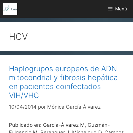
Saltar
Menú
al
contenido
HCV
Haplogrupos europeos de ADN
mitocondrial y fibrosis hepática
en pacientes coinfectados
VIH/VHC
10/04/2014
por
Mónica García Álvarez
Publicado en: García-Álvarez M, Guzmán-
Fulgencio M, Berenguer J; Micheloud D, Campos