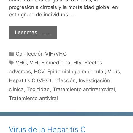
progresión a cirrosis y la mortalidad global en
este grupo de individuos. …
Leer mas……….
Categorías
Coinfección VIH/VHC
Etiquetas
VHC
,
VIH
,
Biomedicina
,
HIV
,
Efectos
adversos
,
HCV
,
Epidemiología molecular
,
Virus
,
Hepatitis C (VHC)
,
Infección
,
Investigación
clínica
,
Toxicidad
,
Tratamiento antirretroviral
,
Tratamiento antiviral
Virus de la Hepatitis C